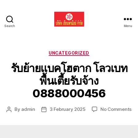
Search
Menu
รับ
ขน
ย้าย
รถ
Categories
UNCATEGORIZED
แบค
รับย้ายแบคโฮตาก โลวเบท
โฮ
ทั่ว
พื้นเตี้ยรับจ้าง
ประเทศ.com
0888000456
on
By
admin
3 February 2025
No Comments
Post
Post
รับ
author
date
ย้า
แบ
โฮ