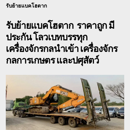
ตา
รับย้ายแบคโฮตาก
พื้น
เตี้
รับย้ายแบคโฮตาก
ราคาถูก มี
รับ
08
ประกัน โลวเบทบรรทุก
เครื่องจักรกลนำเข้า เครื่องจักร
กลการเกษตร และปศุสัตว์