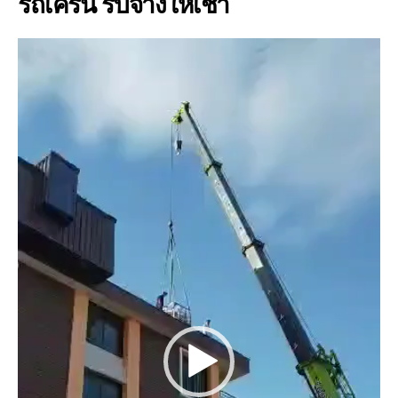
รถเครน รับจ้างให้เช่า
V
i
d
e
o
P
l
a
y
e
r