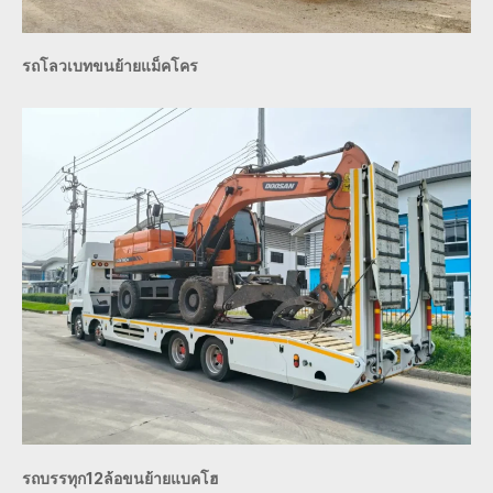
รถโลวเบทขนย้ายแม็คโคร
รถบรรทุก12ล้อขนย้ายแบคโฮ