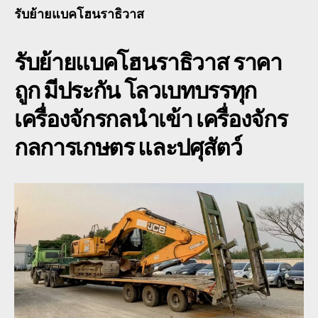
นร
รับย้ายแบคโฮนราธิวาส
พื้น
เตี้
รับย้ายแบคโฮนราธิวาส
ราคา
รับ
08
ถูก มีประกัน โลวเบทบรรทุก
เครื่องจักรกลนำเข้า เครื่องจักร
กลการเกษตร และปศุสัตว์