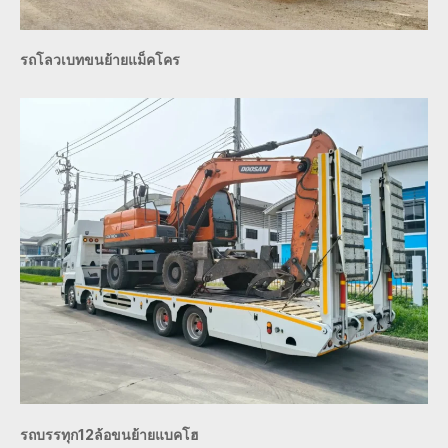
รถโลวเบทขนย้ายแม็คโคร
รถบรรทุก12ล้อขนย้ายแบคโฮ