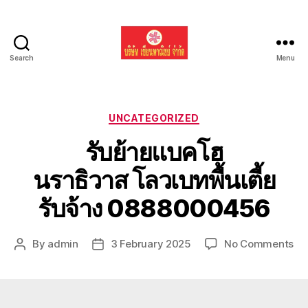
Search
Menu
รับ
ขน
ย้าย
รถ
Categories
UNCATEGORIZED
แบค
รับย้ายแบคโฮ
โฮ
ทั่ว
นราธิวาส โลวเบทพื้นเตี้ย
ประเทศ.com
รับจ้าง 0888000456
on
By
admin
3 February 2025
No Comments
Post
Post
รับ
author
date
ย้า
แบ
โฮ