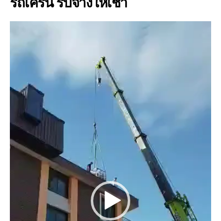
รถเครน รับจ้างให้เช่า
V
i
d
e
o
P
l
a
y
e
r