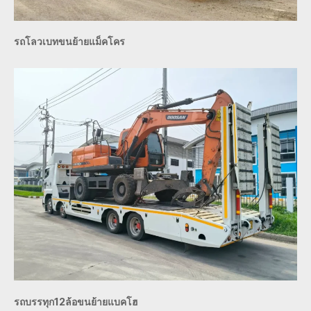
รถโลวเบทขนย้ายแม็คโคร
รถบรรทุก12ล้อขนย้ายแบคโฮ