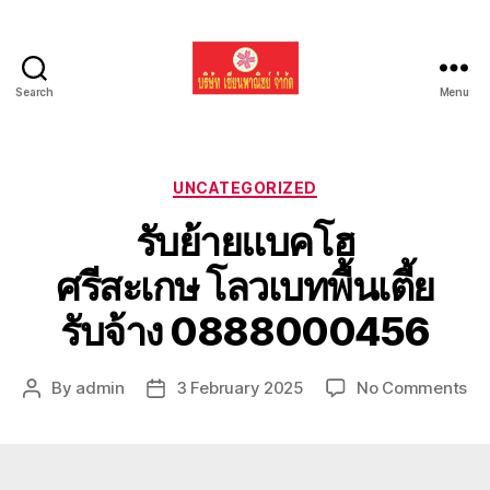
Search
Menu
รับ
ขน
ย้าย
รถ
Categories
UNCATEGORIZED
แบค
รับย้ายแบคโฮ
โฮ
ทั่ว
ศรีสะเกษ โลวเบทพื้นเตี้ย
ประเทศ.com
รับจ้าง 0888000456
on
By
admin
3 February 2025
No Comments
Post
Post
รับ
author
date
ย้า
แบ
โฮ