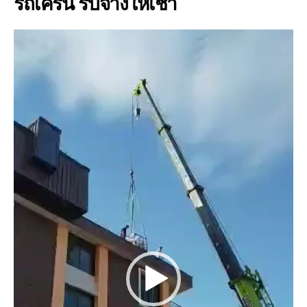
รถเครน รับจ้างให้เช่า
V
i
d
e
o
P
l
a
y
e
r