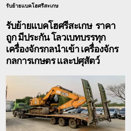
ศร
รับย้ายแบคโฮศรีสะเกษ
พื้น
เตี้
รับย้ายแบคโฮศรีสะเกษ
ราคา
รับ
08
ถูก มีประกัน โลวเบทบรรทุก
เครื่องจักรกลนำเข้า เครื่องจักร
กลการเกษตร และปศุสัตว์