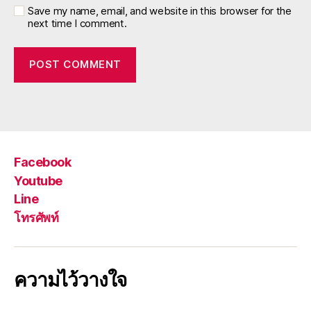
Save my name, email, and website in this browser for the
next time I comment.
Facebook
Youtube
Line
โทรศัพท์
ความไว้วางใจ