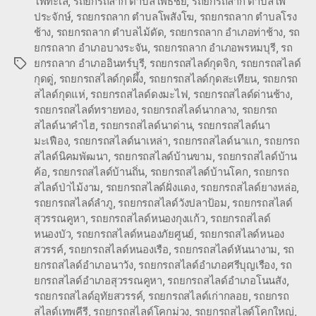
โพทะเล
,
รถยกรถลาก ตำบลโพธิ์ชัย
,
รถยกรถลาก ตำบลโพ
ประจักษ์
,
รถยกรถลาก ตำบลโพสังโฆ
,
รถยกรถลาก ตำบลโรง
ช้าง
,
รถยกรถลาก ตำบลไม้ดัด
,
รถยกรถลาก อำเภอท่าช้าง
,
รถ
ยกรถลาก อำเภอบางระจัน
,
รถยกรถลาก อำเภอพรหมบุรี
,
รถ
ยกรถลาก อำเภออินทร์บุรี
,
รถยกรถสไลด์กุดจิก
,
รถยกรถสไลด์
Tags
กุดดู่
,
รถยกรถสไลด์กุดผึ้ง
,
รถยกรถสไลด์กุดสะเทียน
,
รถยกรถ
สไลด์กุดแห่
,
รถยกรถสไลด์ดงมะไฟ
,
รถยกรถสไลด์ด่านช้าง
,
รถยกรถสไลด์ทรายทอง
,
รถยกรถสไลด์นากลาง
,
รถยกรถ
สไลด์นาคำไฮ
,
รถยกรถสไลด์นาด่าน
,
รถยกรถสไลด์นา
มะเฟือง
,
รถยกรถสไลด์นาเหล่า
,
รถยกรถสไลด์นาแก
,
รถยกรถ
สไลด์นิคมพัฒนา
,
รถยกรถสไลด์บ้านขาม
,
รถยกรถสไลด์บ้าน
ค้อ
,
รถยกรถสไลด์บ้านถิ่น
,
รถยกรถสไลด์บ้านโคก
,
รถยกรถ
สไลด์ป่าไม้งาม
,
รถยกรถสไลด์ฝั่งแดง
,
รถยกรถสไลด์ยางหล่อ
,
รถยกรถสไลด์ลำภู
,
รถยกรถสไลด์วังปลาป้อม
,
รถยกรถสไลด์
สุวรรณคูหา
,
รถยกรถสไลด์หนองกุงแก้ว
,
รถยกรถสไลด์
หนองบัว
,
รถยกรถสไลด์หนองภัยศูนย์
,
รถยกรถสไลด์หนอง
สวรรค์
,
รถยกรถสไลด์หนองเรือ
,
รถยกรถสไลด์หันนางาม
,
รถ
ยกรถสไลด์อำเภอนาวัง
,
รถยกรถสไลด์อำเภอศรีบุญเรือง
,
รถ
ยกรถสไลด์อำเภอสุวรรณคูหา
,
รถยกรถสไลด์อำเภอโนนสัง
,
รถยกรถสไลด์อุทัยสวรรค์
,
รถยกรถสไลด์เก่ากลอย
,
รถยกรถ
สไลด์เทพคีรี
,
รถยกรถสไลด์โคกม่วง
,
รถยกรถสไลด์โคกใหญ่
,