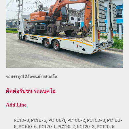
รถบรรทุก12ล้อขนย้ายแบคโฮ
ติดต่อ
รับขน รถแบคโฮ
Add Line
PC10-3
,
PC10-5
,
PC100-1
,
PC100-2
,
PC100-3
,
PC100-
5
,
PC100-6
,
PC120-1
,
PC120-2
,
PC120-3
,
PC120-5
,