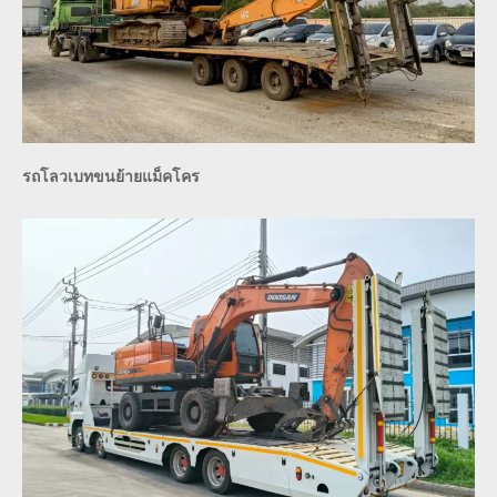
รถโลวเบทขนย้ายแม็คโคร