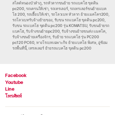
สไลด์หนองบัวลำภู
,
รถหัวลากขนย้าย รถแบคโฮ ขุดดิน
pc200
,
รถเครนให้เช่า
,
รถเทรเลอร์
,
รถเทรเลอร์ขนย้ายแบค
โฮ 200
,
รถเฮี๊ยบให้เช่า
,
รถโลวเบท หัวลาก ย้ายแมคโคร200
,
รถโลวเบทรับจ้างย้ายของ
,
รับขน รถแบคโฮ ขุดดิน pc200
,
รับขน รถแบคโฮ ขุดดิน pc200 รุ่น KOMATSU
,
รับขนย้ายรถ
แบคโฮ
,
รับจ้างขนย้ายpc200
,
รับจ้างขนย้ายขนส่ง แมคโค
,
รับจ้างขนย้ายเครื่องจักร
,
รับย้าย รถแบคโฮ รุ่น PC200
pc120 PC60
,
หางโรเบทเฉพาะกิจ ย้ายแบคโฮ พิเศษ
,
อู่ซ้อม
รถพื้นที่นี้
,
เทรลเลอร์ ย้ายรถแบคโฮ ขุดดิน pc200
Facebook
Youtube
Line
โทรศัพท์