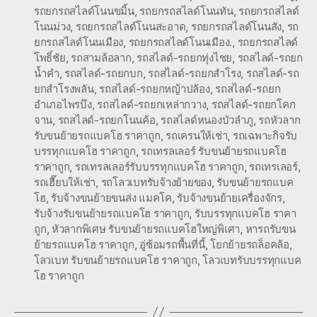
รถยกรถสไลด์โนนขมิ้น
,
รถยกรถสไลด์โนนทัน
,
รถยกรถสไลด์
โนนม่วง
,
รถยกรถสไลด์โนนสะอาด
,
รถยกรถสไลด์โนนสัง
,
รถ
ยกรถสไลด์โนนเมือง
,
รถยกรถสไลด์โนนเมือง.
,
รถยกรถสไลด์
โพธิ์ชัย
,
รถสามล้อลาก
,
รถสไลด์-รถยกทุ่งไชย
,
รถสไลด์-รถยก
น้ำคำ
,
รถสไลด์-รถยกบก
,
รถสไลด์-รถยกสำโรง
,
รถสไลด์-รถ
ยกสำโรงพลัน
,
รถสไลด์-รถยกหญ้าปล้อง
,
รถสไลด์-รถยก
อำเภอไพรบึง
,
รถสไลด์-รถยกเหล่ากวาง
,
รถสไลด์-รถยกโคก
จาน
,
รถสไลด์-รถยกโนนค้อ
,
รถสไลด์หนองบัวลำภู
,
รถหัวลาก
รับขนย้ายรถแบคโฮ ราคาถูก
,
รถเครนให้เช่า
,
รถเฉพาะกิจรับ
บรรทุกแบคโฮ ราคาถูก
,
รถเทรลเลอร์ รับขนย้ายรถแบคโฮ
ราคาถูก
,
รถเทรลเลอร์รับบรรทุกแบคโฮ ราคาถูก
,
รถเทรเลอร์
,
รถเฮี๊ยบให้เช่า
,
รถโลวเบทรับจ้างย้ายของ
,
รับขนย้ายรถแบค
โฮ
,
รับจ้างขนย้ายขนส่ง แมคโค
,
รับจ้างขนย้ายเครื่องจักร
,
รับจ้างรับขนย้ายรถแบคโฮ ราคาถูก
,
รับบรรทุกแบคโฮ ราคา
ถูก
,
หัวลากพิเศษ รับขนย้ายรถแบคโฮใหญ่พิเศา
,
หารถรับขน
ย้ายรถแบคโฮ ราคาถูก
,
อู่ซ้อมรถพื้นที่นี้
,
โยกย้ายรถล็อคล้อ
,
โลวเบท รับขนย้ายรถแบคโฮ ราคาถูก
,
โลวเบทรับบรรทุกแบค
โฮ ราคาถูก