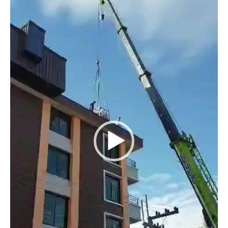
o
P
l
a
y
e
r