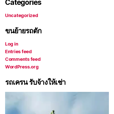
Categories
Uncategorized
ขนย้ายรถตัก
Log in
Entries feed
Comments feed
WordPress.org
รถเครน รับจ้างให้เช่า
V
i
d
e