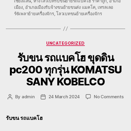
เชียงแสน
,
หางโลวเบทรับขนย้ายรถแบคโฮ ราคาถูก
,
อำเภอ
เมือง
,
อำเภอเมืองรับจ้างขนย้ายขนส่ง แมคโค
,
เทรลเลอ
ร์6เพลาย้ายเครื่องจักร
,
โลวเบทขนย้ายเครื่องจักร
Categories
UNCATEGORIZED
รับขน รถแบคโฮ ขุดดิน
pc200 ทุกรุ่น KOMATSU
SANY KOBELCO
on
By
admin
24 March 2024
No Comments
Post
Post
รับ
author
date
ขน
รถ
รับขน รถแบคโฮ
แบ
โฮ