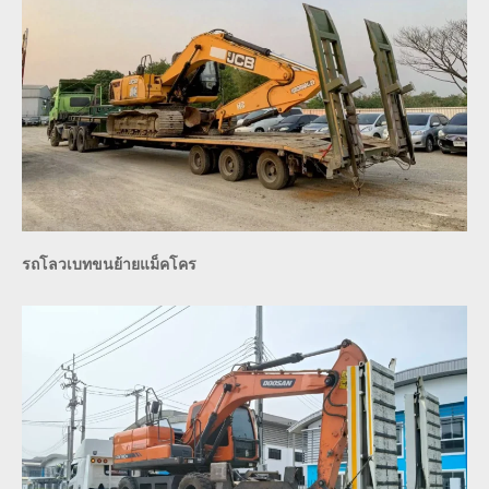
รถโลวเบทขนย้ายแม็คโคร