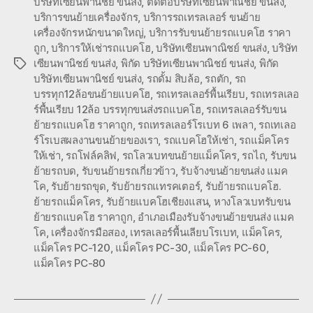
บริษัทเซียนพานิชย์ ขนส่ง
,
ติดต่อบริษัทเซียนพาณิชย์ ขนส่ง
,
บริการขนย้ายเครื่องจักร
,
บริการรถเทรลเลอร์ ขนย้าย
เครื่องจักรหนักขนาดใหญ่
,
บริการรับขนย้ายรถแบคโฮ ราคา
ถูก
,
บริการให้เช่ารถแบคโฮ
,
บริษัทเซียนพาณิชย์ ขนส่ง
,
บริษัท
เซียนพานิชย์ ขนส่ง
,
พิกัด บริษัทเซียนพาณิชย์ ขนส่ง
,
พิกัด
Tags
บริษัทเซียนพานิชย์ ขนส่ง
,
รถดั้ม สิบล้อ
,
รถตัก
,
รถ
บรรทุก12ล้อขนย้ายแบคโฮ
,
รถเทรลเลอร์พื้นเรียบ
,
รถเทรลเลอ
ร์พื้นเรียบ 12ล้อ บรรทุกขนส่งรถแบคโฮ
,
รถเทรลเลอร์รับขน
ย้ายรถแบคโฮ ราคาถูก
,
รถเทรลเลอร์โรเบท 6 เพลา
,
รถเทเลอ
ร์โรเบสผลงานขนย้ายของเรา
,
รถแบคโฮให้เช่า
,
รถแม็คโคร
ให้เช่า
,
รถโฟล์คลิฟ
,
รถโลวเบทขนย้ายแม็คโคร
,
รถไถ
,
รับขน
ย้ายรถบด
,
รับขนย้ายรถเกี่ยวข้าว
,
รับจ้างขนย้ายขนส่ง แมค
โค
,
รับย้ายรถขุด
,
รับย้ายรถแทรคเตอร์
,
รับย้ายรถแบคโฮ.
ย้ายรถแม็คโคร
,
รับย้ายแบคโฮเชียงแสน
,
หางโลวเบทรับขน
ย้ายรถแบคโฮ ราคาถูก
,
อำเภอเมืองรับจ้างขนย้ายขนส่ง แมค
โค
,
เครื่องจักรมือสอง
,
เทรลเลอร์พื้นเลียบโรเบท
,
แม็คโคร
,
แม็คโคร PC-120
,
แม็คโคร PC-30
,
แม็คโคร PC-60
,
แม็คโคร PC-80