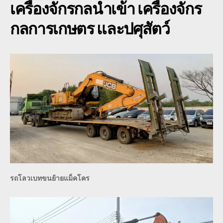
เครื่องจักรกลนำเข้า เครื่องจักร
pc200
รถ
กลการเกษตร และปศุสัตว์
จักร
กล
เกษตร
รถโลวเบทขนย้ายแม็คโคร