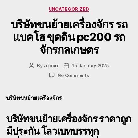
Categories
UNCATEGORIZED
บริษัทขนย้ายเครื่องจักร รถ
แบคโฮ ขุดดิน pc200 รถ
จักรกลเกษตร
By
admin
15 January 2025
Post
Post
author
date
on
No Comments
บริษัท
ขน
ย้าย
บริษัทขนย้ายเครื่องจักร
เครื่องจักร
รถ
บริษัทขนย้ายเครื่องจักร
แบค
ราคาถูก
โฮ
มีประกัน โลวเบทบรรทุก
ขุด
ดิน