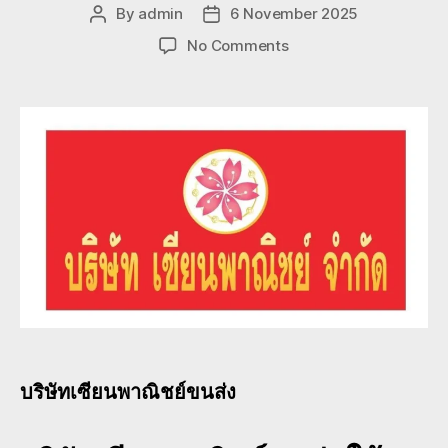
By
admin
6 November 2025
Post
Post
author
date
on
No Comments
บริษัท
เซียน
พาณิชย์
ขนส่ง
บริการ
งาน
ขนส่ง
ที่
ครอบคลุม
ทั่ว
ประเทศ
บริษัทเซียนพาณิชย์ขนส่ง