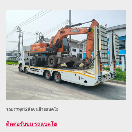
รถบรรทุก12ล้อขนย้ายแบคโฮ
ติดต่อ
รับขน รถแบคโฮ