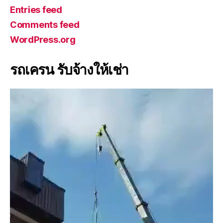
Entries feed
Comments feed
WordPress.org
รถเครน รับจ้างให้เช่า
V
i
d
e
o
P
l
a
y
e
r