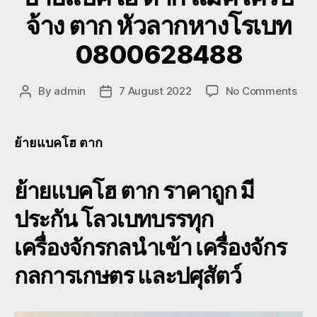
จ้าง ตาก หัวลากหางโรเบท
0800628488
on
By
admin
7 August 2022
No Comments
Post
Post
ย้าย
author
date
แบ
โฮ
ย้ายแบคโฮ ตาก
ตาก
แม็ค
ย้ายแบคโฮ ตาก
ราคาถูก มี
บ
จ้าง
ประกัน โลวเบทบรรทุก
ตาก
หัว
เครื่องจักรกลนำเข้า เครื่องจักร
ลาก
หาง
กลการเกษตร และปศุสัตว์
โร
เบท
080