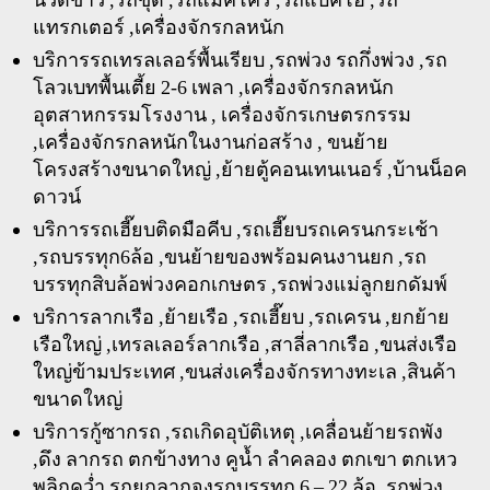
นวดข้าว ,รถขุด ,รถแม็คโคร ,รถแบคโฮ ,รถ
แทรกเตอร์ ,เครื่องจักรกลหนัก
บริการรถเทรลเลอร์พื้นเรียบ ,รถพ่วง รถกึ่งพ่วง ,รถ
โลวเบทพื้นเตี้ย 2-6 เพลา ,เครื่องจักรกลหนัก
อุตสาหกรรมโรงงาน , เครื่องจักรเกษตรกรรม
,เครื่องจักรกลหนักในงานก่อสร้าง , ขนย้าย
โครงสร้างขนาดใหญ่ ,ย้ายตู้คอนเทนเนอร์ ,บ้านน็อค
ดาวน์
บริการรถเฮี๊ยบติดมือคีบ ,รถเฮี๊ยบรถเครนกระเช้า
,รถบรรทุก6ล้อ ,ขนย้ายของพร้อมคนงานยก ,รถ
บรรทุกสิบล้อพ่วงคอกเกษตร ,รถพ่วงแม่ลูกยกดัมพ์
บริการลากเรือ ,ย้ายเรือ ,รถเฮี๊ยบ ,รถเครน ,ยกย้าย
เรือใหญ่ ,เทรลเลอร์ลากเรือ ,สาลี่ลากเรือ ,ขนส่งเรือ
ใหญ่ข้ามประเทศ ,ขนส่งเครื่องจักรทางทะเล ,สินค้า
ขนาดใหญ่
บริการกู้ซากรถ ,รถเกิดอุบัติเหตุ ,เคลื่อนย้ายรถพัง
,ดึง ลากรถ ตกข้างทาง คูน้ำ ลำคลอง ตกเขา ตกเหว
พลิกคว่ำ รถยกลากจูงรถบรรทุก 6 – 22 ล้อ ,รถพ่วง