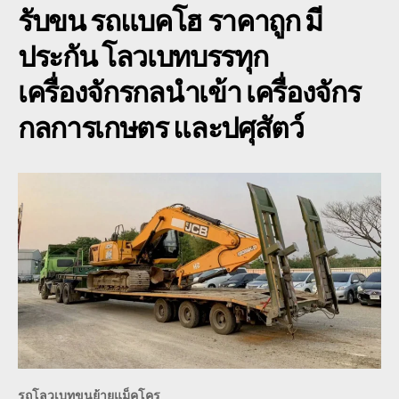
รับขน รถแบคโฮ
ราคาถูก มี
ขุด
ดิน
ประกัน โลวเบทบรรทุก
pc
ทุก
เครื่องจักรกลนำเข้า เครื่องจักร
รุ่น
KO
กลการเกษตร และปศุสัตว์
SA
KO
รถโลวเบทขนย้ายแม็คโคร