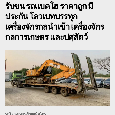
รับขน รถแบคโฮ
ราคาถูก มี
ขุด
ดิน
ประกัน โลวเบทบรรทุก
pc
ทุก
เครื่องจักรกลนำเข้า เครื่องจักร
รุ่น
KO
กลการเกษตร และปศุสัตว์
SA
KO
รถโลวเบทขนย้ายแม็คโคร