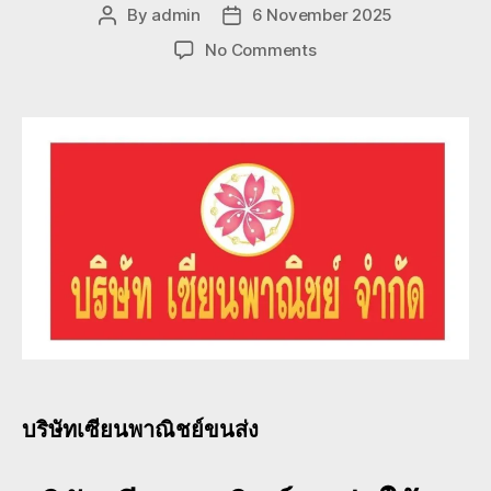
By
admin
6 November 2025
Post
Post
author
date
on
No Comments
บริษัท
เซียน
พาณิชย์
ขนส่ง
บริการ
งาน
ขนส่ง
ที่
ครอบคลุม
ทั่ว
ประเทศ
บริษัทเซียนพาณิชย์ขนส่ง