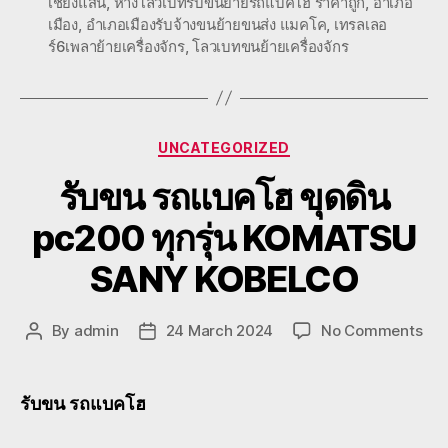
เชียงแสน
,
หางโลวเบทรับขนย้ายรถแบคโฮ ราคาถูก
,
อำเภอ
เมือง
,
อำเภอเมืองรับจ้างขนย้ายขนส่ง แมคโค
,
เทรลเลอ
ร์6เพลาย้ายเครื่องจักร
,
โลวเบทขนย้ายเครื่องจักร
Categories
UNCATEGORIZED
รับขน รถแบคโฮ ขุดดิน
pc200 ทุกรุ่น KOMATSU
SANY KOBELCO
on
By
admin
24 March 2024
No Comments
Post
Post
รับ
author
date
ขน
รถ
รับขน รถแบคโฮ
แบ
โฮ