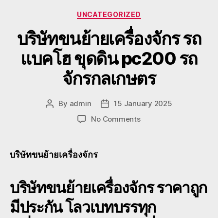
Categories
UNCATEGORIZED
บริษัทขนย้ายเครื่องจักร รถ
แบคโฮ ขุดดิน pc200 รถ
จักรกลเกษตร
By
admin
15 January 2025
Post
Post
author
date
on
No Comments
บริษัท
ขน
ย้าย
บริษัทขนย้ายเครื่องจักร
เครื่องจักร
รถ
บริษัทขนย้ายเครื่องจักร
แบค
ราคาถูก
โฮ
มีประกัน โลวเบทบรรทุก
ขุด
ดิน