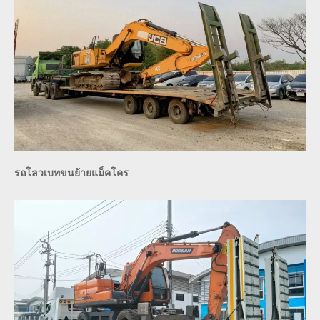
รถโลวเบทขนย้ายแม็คโคร