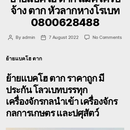
จ้าง ตาก หัวลากหางโรเบท
0800628488
on
By
admin
7 August 2022
No Comments
Post
Post
ย้าย
author
date
แบ
โฮ
ย้ายแบคโฮ ตาก
ตาก
แม็ค
ย้ายแบคโฮ ตาก
ราคาถูก มี
บ
จ้าง
ประกัน โลวเบทบรรทุก
ตาก
หัว
เครื่องจักรกลนำเข้า เครื่องจักร
ลาก
หาง
กลการเกษตร และปศุสัตว์
โร
เบท
080