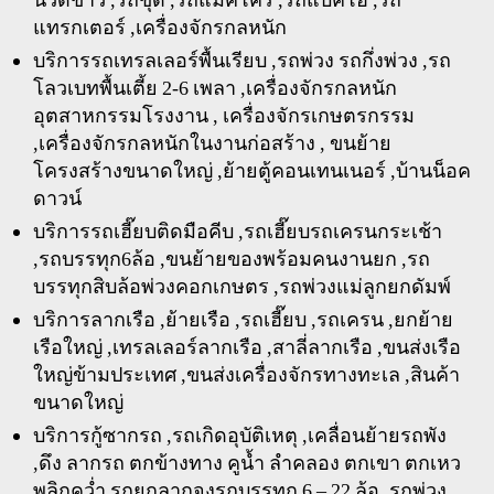
นวดข้าว ,รถขุด ,รถแม็คโคร ,รถแบคโฮ ,รถ
แทรกเตอร์ ,เครื่องจักรกลหนัก
บริการรถเทรลเลอร์พื้นเรียบ ,รถพ่วง รถกึ่งพ่วง ,รถ
โลวเบทพื้นเตี้ย 2-6 เพลา ,เครื่องจักรกลหนัก
อุตสาหกรรมโรงงาน , เครื่องจักรเกษตรกรรม
,เครื่องจักรกลหนักในงานก่อสร้าง , ขนย้าย
โครงสร้างขนาดใหญ่ ,ย้ายตู้คอนเทนเนอร์ ,บ้านน็อค
ดาวน์
บริการรถเฮี๊ยบติดมือคีบ ,รถเฮี๊ยบรถเครนกระเช้า
,รถบรรทุก6ล้อ ,ขนย้ายของพร้อมคนงานยก ,รถ
บรรทุกสิบล้อพ่วงคอกเกษตร ,รถพ่วงแม่ลูกยกดัมพ์
บริการลากเรือ ,ย้ายเรือ ,รถเฮี๊ยบ ,รถเครน ,ยกย้าย
เรือใหญ่ ,เทรลเลอร์ลากเรือ ,สาลี่ลากเรือ ,ขนส่งเรือ
ใหญ่ข้ามประเทศ ,ขนส่งเครื่องจักรทางทะเล ,สินค้า
ขนาดใหญ่
บริการกู้ซากรถ ,รถเกิดอุบัติเหตุ ,เคลื่อนย้ายรถพัง
,ดึง ลากรถ ตกข้างทาง คูน้ำ ลำคลอง ตกเขา ตกเหว
พลิกคว่ำ รถยกลากจูงรถบรรทุก 6 – 22 ล้อ ,รถพ่วง