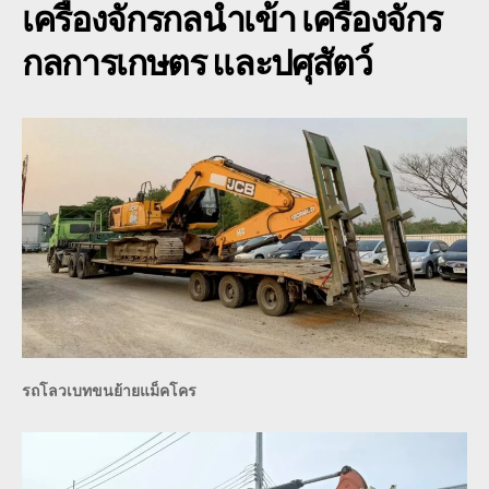
เครื่องจักรกลนำเข้า เครื่องจักร
pc200
รถ
กลการเกษตร และปศุสัตว์
จักร
กล
เกษตร
รถโลวเบทขนย้ายแม็คโคร