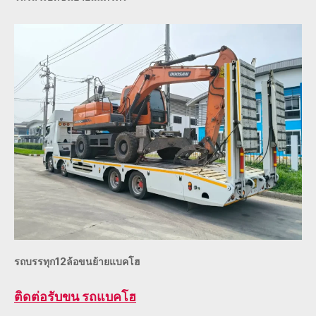
รถบรรทุก12ล้อขนย้ายแบคโฮ
ติดต่อ
รับขน รถแบคโฮ