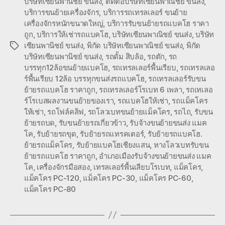
บริษัทเซียนพานิชย์ ขนส่ง
,
ติดต่อบริษัทเซียนพาณิชย์ ขนส่ง
,
บริการขนย้ายเครื่องจักร
,
บริการรถเทรลเลอร์ ขนย้าย
เครื่องจักรหนักขนาดใหญ่
,
บริการรับขนย้ายรถแบคโฮ ราคา
ถูก
,
บริการให้เช่ารถแบคโฮ
,
บริษัทเซียนพาณิชย์ ขนส่ง
,
บริษัท
เซียนพานิชย์ ขนส่ง
,
พิกัด บริษัทเซียนพาณิชย์ ขนส่ง
,
พิกัด
Tags
บริษัทเซียนพานิชย์ ขนส่ง
,
รถดั้ม สิบล้อ
,
รถตัก
,
รถ
บรรทุก12ล้อขนย้ายแบคโฮ
,
รถเทรลเลอร์พื้นเรียบ
,
รถเทรลเลอ
ร์พื้นเรียบ 12ล้อ บรรทุกขนส่งรถแบคโฮ
,
รถเทรลเลอร์รับขน
ย้ายรถแบคโฮ ราคาถูก
,
รถเทรลเลอร์โรเบท 6 เพลา
,
รถเทเลอ
ร์โรเบสผลงานขนย้ายของเรา
,
รถแบคโฮให้เช่า
,
รถแม็คโคร
ให้เช่า
,
รถโฟล์คลิฟ
,
รถโลวเบทขนย้ายแม็คโคร
,
รถไถ
,
รับขน
ย้ายรถบด
,
รับขนย้ายรถเกี่ยวข้าว
,
รับจ้างขนย้ายขนส่ง แมค
โค
,
รับย้ายรถขุด
,
รับย้ายรถแทรคเตอร์
,
รับย้ายรถแบคโฮ.
ย้ายรถแม็คโคร
,
รับย้ายแบคโฮเชียงแสน
,
หางโลวเบทรับขน
ย้ายรถแบคโฮ ราคาถูก
,
อำเภอเมืองรับจ้างขนย้ายขนส่ง แมค
โค
,
เครื่องจักรมือสอง
,
เทรลเลอร์พื้นเลียบโรเบท
,
แม็คโคร
,
แม็คโคร PC-120
,
แม็คโคร PC-30
,
แม็คโคร PC-60
,
แม็คโคร PC-80