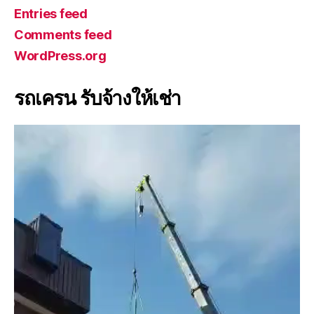
Entries feed
Comments feed
WordPress.org
รถเครน รับจ้างให้เช่า
V
i
d
e
o
P
l
a
y
e
r