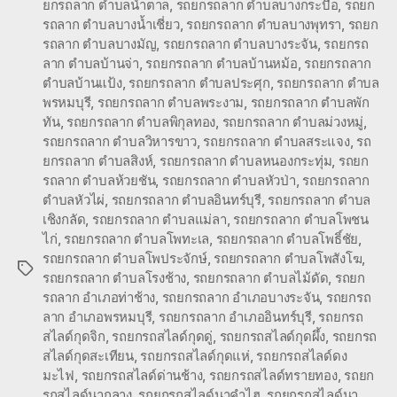
ยกรถลาก ตำบลน้ำตาล
,
รถยกรถลาก ตำบลบางกระบือ
,
รถยก
รถลาก ตำบลบางน้ำเชี่ยว
,
รถยกรถลาก ตำบลบางพุทรา
,
รถยก
รถลาก ตำบลบางมัญ
,
รถยกรถลาก ตำบลบางระจัน
,
รถยกรถ
ลาก ตำบลบ้านจ่า
,
รถยกรถลาก ตำบลบ้านหม้อ
,
รถยกรถลาก
ตำบลบ้านแป้ง
,
รถยกรถลาก ตำบลประศุก
,
รถยกรถลาก ตำบล
พรหมบุรี
,
รถยกรถลาก ตำบลพระงาม
,
รถยกรถลาก ตำบลพัก
ทัน
,
รถยกรถลาก ตำบลพิกุลทอง
,
รถยกรถลาก ตำบลม่วงหมู่
,
รถยกรถลาก ตำบลวิหารขาว
,
รถยกรถลาก ตำบลสระแจง
,
รถ
ยกรถลาก ตำบลสิงห์
,
รถยกรถลาก ตำบลหนองกระทุ่ม
,
รถยก
รถลาก ตำบลห้วยชัน
,
รถยกรถลาก ตำบลหัวป่า
,
รถยกรถลาก
ตำบลหัวไผ่
,
รถยกรถลาก ตำบลอินทร์บุรี
,
รถยกรถลาก ตำบล
เชิงกลัด
,
รถยกรถลาก ตำบลแม่ลา
,
รถยกรถลาก ตำบลโพชน
ไก่
,
รถยกรถลาก ตำบลโพทะเล
,
รถยกรถลาก ตำบลโพธิ์ชัย
,
รถยกรถลาก ตำบลโพประจักษ์
,
รถยกรถลาก ตำบลโพสังโฆ
,
Tags
รถยกรถลาก ตำบลโรงช้าง
,
รถยกรถลาก ตำบลไม้ดัด
,
รถยก
รถลาก อำเภอท่าช้าง
,
รถยกรถลาก อำเภอบางระจัน
,
รถยกรถ
ลาก อำเภอพรหมบุรี
,
รถยกรถลาก อำเภออินทร์บุรี
,
รถยกรถ
สไลด์กุดจิก
,
รถยกรถสไลด์กุดดู่
,
รถยกรถสไลด์กุดผึ้ง
,
รถยกรถ
สไลด์กุดสะเทียน
,
รถยกรถสไลด์กุดแห่
,
รถยกรถสไลด์ดง
มะไฟ
,
รถยกรถสไลด์ด่านช้าง
,
รถยกรถสไลด์ทรายทอง
,
รถยก
รถสไลด์นากลาง
,
รถยกรถสไลด์นาคำไฮ
,
รถยกรถสไลด์นา