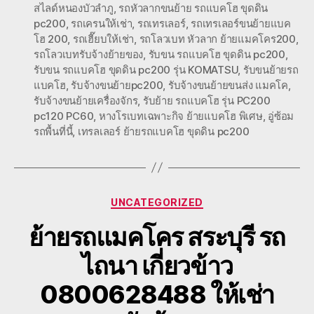
สไลด์หนองบัวลำภู
,
รถหัวลากขนย้าย รถแบคโฮ ขุดดิน
pc200
,
รถเครนให้เช่า
,
รถเทรเลอร์
,
รถเทรเลอร์ขนย้ายแบค
โฮ 200
,
รถเฮี๊ยบให้เช่า
,
รถโลวเบท หัวลาก ย้ายแมคโคร200
,
รถโลวเบทรับจ้างย้ายของ
,
รับขน รถแบคโฮ ขุดดิน pc200
,
รับขน รถแบคโฮ ขุดดิน pc200 รุ่น KOMATSU
,
รับขนย้ายรถ
แบคโฮ
,
รับจ้างขนย้ายpc200
,
รับจ้างขนย้ายขนส่ง แมคโค
,
รับจ้างขนย้ายเครื่องจักร
,
รับย้าย รถแบคโฮ รุ่น PC200
pc120 PC60
,
หางโรเบทเฉพาะกิจ ย้ายแบคโฮ พิเศษ
,
อู่ซ้อม
รถพื้นที่นี้
,
เทรลเลอร์ ย้ายรถแบคโฮ ขุดดิน pc200
Categories
UNCATEGORIZED
ย้ายรถแมคโคร สระบุรี รถ
ไถนา เกี่ยวข้าว
0800628488 ให้เช่า