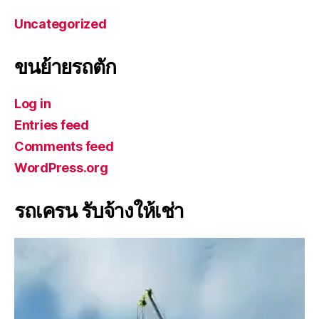
Uncategorized
ขนย้ายรถตัก
Log in
Entries feed
Comments feed
WordPress.org
รถเครน รับจ้างให้เช่า
V
i
d
e
o