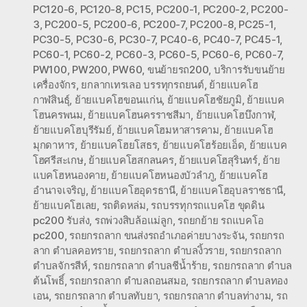
PC120-6
,
PC120-8
,
PC15
,
PC200-1
,
PC200-2
,
PC200-
3
,
PC200-5
,
PC200-6
,
PC200-7
,
PC200-8
,
PC25-1
,
PC30-5
,
PC30-6
,
PC30-7
,
PC40-6
,
PC40-7
,
PC45-1
,
PC60-1
,
PC60-2
,
PC60-3
,
PC60-5
,
PC60-6
,
PC60-7
,
PW100
,
PW200
,
PW60
,
ขนย้ายรถ200
,
บริการรับขนย้าย
เครื่องจักร
,
ยกลากเทรเลอ บรรทุกรถยนต์
,
ย้ายแบคโฮ
กาฬสินธุ์
,
ย้ายแบคโฮขอนแก่น
,
ย้ายแบคโฮชัยภูมิ
,
ย้ายแบค
โฮนครพนม
,
ย้ายแบคโฮนครราชสีมา
,
ย้ายแบคโฮบึงกาฬ
,
ย้ายแบคโฮบุรีรัมย์
,
ย้ายแบคโฮมหาสารคาม
,
ย้ายแบคโฮ
มุกดาหาร
,
ย้ายแบคโฮยโสธร
,
ย้ายแบคโฮร้อยเอ็ด
,
ย้ายแบค
โฮศรีสะเกษ
,
ย้ายแบคโฮสกลนคร
,
ย้ายแบคโฮสุรินทร์
,
ย้าย
แบคโฮหนองคาย
,
ย้ายแบคโฮหนองบัวลำภู
,
ย้ายแบคโฮ
อำนาจเจริญ
,
ย้ายแบคโฮอุดรธานี
,
ย้ายแบคโฮอุบลราชธานี
,
ย้ายแบคโฮเลย
,
รถติดหล่ม
,
รถบรรทุกรถแบคโฮ ขุดดิน
pc200 รับส่ง
,
รถพ่วงสิบล้อแม่ลูก
,
รถยกย้าย รถแบคโอ
pc200
,
รถยกรถลาก ขนส่งรถอำเภอค่ายบางระจัน
,
รถยกรถ
ลาก ตำบลคอทราย
,
รถยกรถลาก ตำบลงิ้วราย
,
รถยกรถลาก
ตำบลจักรสีห์
,
รถยกรถลาก ตำบลชีน้ำร้าย
,
รถยกรถลาก ตำบล
ต้นโพธิ์
,
รถยกรถลาก ตำบลถอนสมอ
,
รถยกรถลาก ตำบลทอง
เอน
,
รถยกรถลาก ตำบลทับยา
,
รถยกรถลาก ตำบลท่างาม
,
รถ