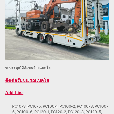
รถบรรทุก12ล้อขนย้ายแบคโฮ
ติดต่อ
รับขน รถแบคโฮ
Add Line
PC10-3
,
PC10-5
,
PC100-1
,
PC100-2
,
PC100-3
,
PC100-
5
,
PC100-6
,
PC120-1
,
PC120-2
,
PC120-3
,
PC120-5
,