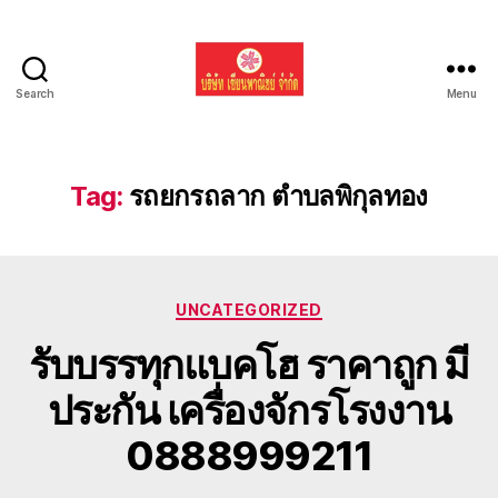
Search
Menu
รับ
ขน
ย้าย
รถ
Tag:
รถยกรถลาก ตำบลพิกุลทอง
แบค
โฮ
ทั่ว
ประเทศ.com
Categories
UNCATEGORIZED
รับบรรทุกแบคโฮ ราคาถูก มี
ประกัน เครื่องจักรโรงงาน
0888999211