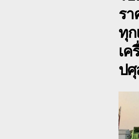
ราค
ทุก
เคร
ปศุ