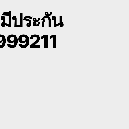
มีประกัน
8999211
on
ับ
บรรทุก
แบค
โฮ
ราคา
ูก
ี
ประกัน
ครื่องจักร