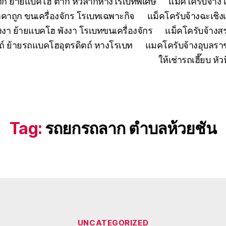
ตาก ย้ายแบคโฮ ตาก หัวลากหางโรเบทพิเศษ
แมคโครับจ้าง 
คาถูก ขนเครื่องจักร โรเบทเฉพาะกิจ
แม็คโครับจ้างฉะเชิง
งงา ย้ายแบคโฮ พังงา โรเบทขนเครื่องจักร
แม็คโครับจ้าง
ถ์ ย้ายรถแบคโฮอุตรดิตถ์ หางโรเบท
แมคโครับจ้างอุบลรา
ให้เช่ารถเฮี๊ยบ 
Tag:
รถยกรถลาก ตำบลห้วยชัน
Categories
UNCATEGORIZED