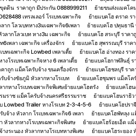
ขุดดิน ราคาถูก มีประกัน 0888999211
ย้ายขนส่งแมคโคนน
0628488 เทรลเลอร์ โรเบทเฉพาะกิจ
ย้ายแบคโฮ ตราด รา
หัวลาก โลวเบทหาง3มเฉพาะกิจ6เพลา
ย้ายแบคโฮ ปทุมธานี
 หัวลากโลวเบท หาง3ม เฉพาะกิจ
ย้ายแบคโฮ สระบุรี ราคาถ
บท6เพลา เฉพาะกิจ เครื่องจักร
ย้ายแบคโฮ สุพรรณบุรี ราค
รเบทเฉพาะกิจ Lowbed เพลาเตี้ย
ย้ายแบคโฮ อ่างทอง ราค
 หางโรเบทเฉพาะกิจหาง 6 เพลาเตี้ย
ย้ายแบคโฮกาฬสินธุ์ รา
ถูก แม็คโครับจ้าง ขนเครื่องจักร
ย้ายแบคโฮชลบุรี ราคา
รับจ้างชัยภูมิ หัวลากหางโรเบท
ย้ายแบคโฮชุมพร แม็คโคร
ัวลากหางโรเบทเฉพาะกิจพิเศษย้ายแบคโฮตรัง
ย้ายแบคโฮน
รมราช แม็คโครับจ้างนครศรีธรรมราช
ย้ายแบคโฮนราธิวาส
 Lowbed Trailer หางโรเบท 2-3-4-5-6
ย้ายแบคโฮปราจ
รับจ้าง หัวลาก โรเบทเฉพาะกิจ6 เพลา
ย้ายแบคโฮพัทลุง แม
า หัวลากหางโรเบทเฉพาะกิจพิเศษ
ย้ายแบคโฮร้อยเอ็ด แม็
จ้างระนอง หัวลากหางโรเบทหางพิเศษ
ย้ายแบคโฮระยอง ห