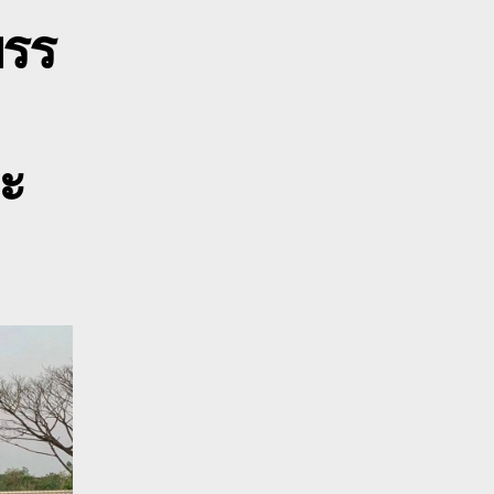
โรงงาน
บรร
0888999211
ละ