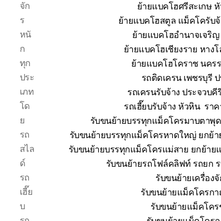
จัก
ย้ายแบคโฮศรีสะเกษ หั
ร
ย้ายแบคโฮสตูล แม็คโครับจ
หนั
ย้ายแบคโฮอำนาจเจริญ 
ก
ย้ายแบคโฮเชียงราย หางโ
ทุก
ย้ายแบคโฮโคราช นคร
ประ
รถติดเครน เพชรบุรี 
เภท
รถเครนรับจ้าง ประจวบคีร
โด
รถเฮี๊ยบรับจ้าง หัวหิน ร
ย
รับขนย้ายบรรทุกแม็คโครมาบตาพุ
รถ
รับขนย้ายบรรทุกแม็คโครหาดใหญ่ ยกย
สไล
รับขนย้ายบรรทุกแม็คโครแม่สาย ยกย้า
ด์
รับขนย้ายรถโฟล์คลิฟท์ รถยก 
รถ
รับขนย้ายเครื่อง
เฮี๊ย
รับขนย้ายแม็คโครกาญ
บ
รับขนย้ายแม็คโคร
รถ
รับขนย้ายแม็คโครฉ