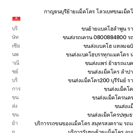
กาญจนบุรีย้ายแม็คโคร โลวเบทขนแม็คโค
รับ
บริ
ขนย้ายแบคโฮลำพูน รา
ขน
ย้าย
ษัท
ขนส่งรถเครน 0800884800 รถห
รถ
เซีย
ขนส่งแบคโฮ แหลมฉบัง
แบค
นพ
ขนส่งแบคโฮบรรทุกแมคโคร น
โฮ
าณิ
ขนส่งแพร่ ย้ายรถแบคโ
ทั่ว
ประเทศ.com
ชย์
ขนส่งแม็คโคร ลำปา
บริ
ขนส่งแม็คโคร200 บุรีรัมย์ ร
การ
ขนส่งแม็คโค
ขน
ขนส่งแม็คโครนคร
ส่ง
ขนส่งแม
ขน
ขนส่งแม็คโครปทุมธ
ย้า
บริการรถขนของแม็คโคร สมุทรสงคราม รถแม
ย
บริการรับขนย้ายแม็คโคร อุ