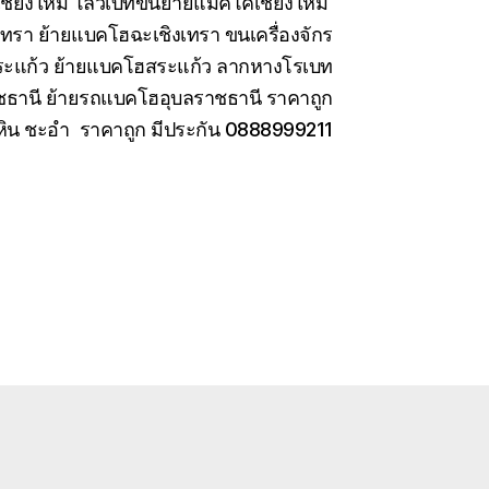
เชียงใหม่ โลวเบทขนย้ายแมคโคเชียงใหม่
เทรา ย้ายแบคโฮฉะเชิงเทรา ขนเครื่องจักร
สระแก้ว ย้ายแบคโฮสระแก้ว ลากหางโรเบท
ชธานี ย้ายรถแบคโฮอุบลราชธานี ราคาถูก
หัวหิน ชะอำ ราคาถูก มีประกัน 0888999211