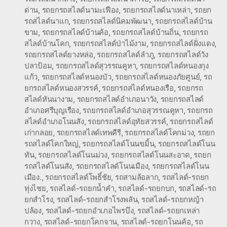
ด่าน
,
รถยกรถสไลด์นามะเฟือง
,
รถยกรถสไลด์นาเหล่า
,
รถยก
รถสไลด์นาแก
,
รถยกรถสไลด์นิคมพัฒนา
,
รถยกรถสไลด์บ้าน
ขาม
,
รถยกรถสไลด์บ้านค้อ
,
รถยกรถสไลด์บ้านถิ่น
,
รถยกรถ
สไลด์บ้านโคก
,
รถยกรถสไลด์ป่าไม้งาม
,
รถยกรถสไลด์ฝั่งแดง
,
รถยกรถสไลด์ยางหล่อ
,
รถยกรถสไลด์ลำภู
,
รถยกรถสไลด์วัง
ปลาป้อม
,
รถยกรถสไลด์สุวรรณคูหา
,
รถยกรถสไลด์หนองกุง
แก้ว
,
รถยกรถสไลด์หนองบัว
,
รถยกรถสไลด์หนองภัยศูนย์
,
รถ
ยกรถสไลด์หนองสวรรค์
,
รถยกรถสไลด์หนองเรือ
,
รถยกรถ
สไลด์หันนางาม
,
รถยกรถสไลด์อำเภอนาวัง
,
รถยกรถสไลด์
อำเภอศรีบุญเรือง
,
รถยกรถสไลด์อำเภอสุวรรณคูหา
,
รถยกรถ
สไลด์อำเภอโนนสัง
,
รถยกรถสไลด์อุทัยสวรรค์
,
รถยกรถสไลด์
เก่ากลอย
,
รถยกรถสไลด์เทพคีรี
,
รถยกรถสไลด์โคกม่วง
,
รถยก
รถสไลด์โคกใหญ่
,
รถยกรถสไลด์โนนขมิ้น
,
รถยกรถสไลด์โนน
ทัน
,
รถยกรถสไลด์โนนม่วง
,
รถยกรถสไลด์โนนสะอาด
,
รถยก
รถสไลด์โนนสัง
,
รถยกรถสไลด์โนนเมือง
,
รถยกรถสไลด์โนน
เมือง.
,
รถยกรถสไลด์โพธิ์ชัย
,
รถสามล้อลาก
,
รถสไลด์-รถยก
ทุ่งไชย
,
รถสไลด์-รถยกน้ำคำ
,
รถสไลด์-รถยกบก
,
รถสไลด์-รถ
ยกสำโรง
,
รถสไลด์-รถยกสำโรงพลัน
,
รถสไลด์-รถยกหญ้า
ปล้อง
,
รถสไลด์-รถยกอำเภอไพรบึง
,
รถสไลด์-รถยกเหล่า
กวาง
,
รถสไลด์-รถยกโคกจาน
,
รถสไลด์-รถยกโนนค้อ
,
รถ