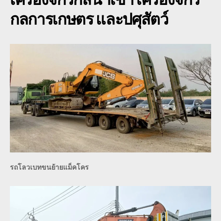
KO
กลการเกษตร และปศุสัตว์
SA
KO
รถโลวเบทขนย้ายแม็คโคร