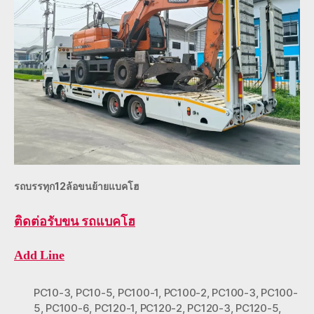
รถบรรทุก12ล้อขนย้ายแบคโฮ
ติดต่อ
รับขน รถแบคโฮ
Add Line
PC10-3
,
PC10-5
,
PC100-1
,
PC100-2
,
PC100-3
,
PC100-
5
,
PC100-6
,
PC120-1
,
PC120-2
,
PC120-3
,
PC120-5
,