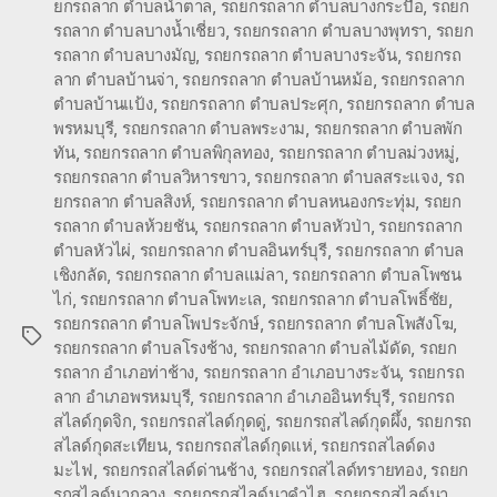
ยกรถลาก ตำบลน้ำตาล
,
รถยกรถลาก ตำบลบางกระบือ
,
รถยก
รถลาก ตำบลบางน้ำเชี่ยว
,
รถยกรถลาก ตำบลบางพุทรา
,
รถยก
รถลาก ตำบลบางมัญ
,
รถยกรถลาก ตำบลบางระจัน
,
รถยกรถ
ลาก ตำบลบ้านจ่า
,
รถยกรถลาก ตำบลบ้านหม้อ
,
รถยกรถลาก
ตำบลบ้านแป้ง
,
รถยกรถลาก ตำบลประศุก
,
รถยกรถลาก ตำบล
พรหมบุรี
,
รถยกรถลาก ตำบลพระงาม
,
รถยกรถลาก ตำบลพัก
ทัน
,
รถยกรถลาก ตำบลพิกุลทอง
,
รถยกรถลาก ตำบลม่วงหมู่
,
รถยกรถลาก ตำบลวิหารขาว
,
รถยกรถลาก ตำบลสระแจง
,
รถ
ยกรถลาก ตำบลสิงห์
,
รถยกรถลาก ตำบลหนองกระทุ่ม
,
รถยก
รถลาก ตำบลห้วยชัน
,
รถยกรถลาก ตำบลหัวป่า
,
รถยกรถลาก
ตำบลหัวไผ่
,
รถยกรถลาก ตำบลอินทร์บุรี
,
รถยกรถลาก ตำบล
เชิงกลัด
,
รถยกรถลาก ตำบลแม่ลา
,
รถยกรถลาก ตำบลโพชน
ไก่
,
รถยกรถลาก ตำบลโพทะเล
,
รถยกรถลาก ตำบลโพธิ์ชัย
,
รถยกรถลาก ตำบลโพประจักษ์
,
รถยกรถลาก ตำบลโพสังโฆ
,
Tags
รถยกรถลาก ตำบลโรงช้าง
,
รถยกรถลาก ตำบลไม้ดัด
,
รถยก
รถลาก อำเภอท่าช้าง
,
รถยกรถลาก อำเภอบางระจัน
,
รถยกรถ
ลาก อำเภอพรหมบุรี
,
รถยกรถลาก อำเภออินทร์บุรี
,
รถยกรถ
สไลด์กุดจิก
,
รถยกรถสไลด์กุดดู่
,
รถยกรถสไลด์กุดผึ้ง
,
รถยกรถ
สไลด์กุดสะเทียน
,
รถยกรถสไลด์กุดแห่
,
รถยกรถสไลด์ดง
มะไฟ
,
รถยกรถสไลด์ด่านช้าง
,
รถยกรถสไลด์ทรายทอง
,
รถยก
รถสไลด์นากลาง
,
รถยกรถสไลด์นาคำไฮ
,
รถยกรถสไลด์นา