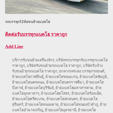
รถบรรทุก12ล้อขนย้ายแบคโฮ
ติดต่อ
รับบรรทุกแบคโฮ ราคาถูก
Add Line
บริการรับขนย้ายเครื่องจักร
,
บริษัทรถบรรทุกรับบรรทุกแบคโฮ
ราคาถูก
,
บริษัทรับขนย้ายรถแบคโฮ ราคาถูก
,
บริษัทรับจ้าง
รับขนย้ายรถแบคโฮ ราคาถูก
,
ยกลากเทรเลอ บรรทุกรถยนต์
,
ย้ายแบคโฮกาฬสินธุ์
,
ย้ายแบคโฮขอนแก่น
,
ย้ายแบคโฮชัยภูมิ
,
ย้ายแบคโฮนครพนม
,
ย้ายแบคโฮนครราชสีมา
,
ย้ายแบคโฮ
บึงกาฬ
,
ย้ายแบคโฮบุรีรัมย์
,
ย้ายแบคโฮมหาสารคาม
,
ย้าย
แบคโฮมุกดาหาร
,
ย้ายแบคโฮยโสธร
,
ย้ายแบคโฮร้อยเอ็ด
,
ย้ายแบคโฮศรีสะเกษ
,
ย้ายแบคโฮสกลนคร
,
ย้ายแบคโฮ
สุรินทร์
,
ย้ายแบคโฮหนองคาย
,
ย้ายแบคโฮหนองบัวลำภู
,
ย้าย
แบคโฮอำนาจเจริญ
,
ย้ายแบคโฮอุดรธานี
,
ย้ายแบคโฮ