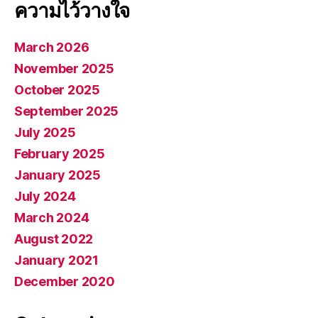
ความไว้วางใจ
March 2026
November 2025
October 2025
September 2025
July 2025
February 2025
January 2025
July 2024
March 2024
August 2022
January 2021
December 2020