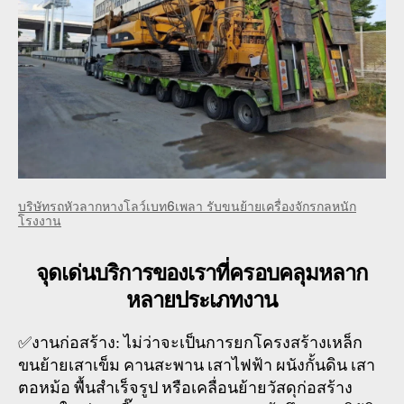
บริษัทรถหัวลากหางโลว์เบท6เพลา รับขนย้ายเครื่องจักรกลหนัก
โรงงาน
จุดเด่นบริการของเราที่ครอบคลุมหลาก
หลายประเภทงาน
✅งานก่อสร้าง: ไม่ว่าจะเป็นการยกโครงสร้างเหล็ก
ขนย้ายเสาเข็ม คานสะพาน เสาไฟฟ้า ผนังกั้นดิน เสา
ตอหม้อ พื้นสำเร็จรูป หรือเคลื่อนย้ายวัสดุก่อสร้าง