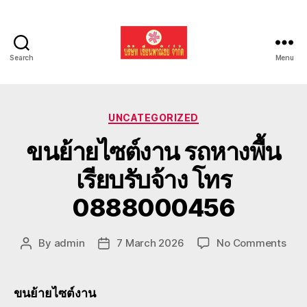
Search
Menu
รับ
ขน
Categories
UNCATEGORIZED
ย้าย
ขนย้ายไซต์งาน รถหางพื้น
รถ
เรียบรับจ้าง โทร
แบค
0888000456
โฮ
ทั่ว
on
By
admin
7 March 2026
No Comments
Post
Post
ขน
author
date
ประเทศ.com
ย้าย
ไซต์
ขนย้ายไซต์งาน
งาน 