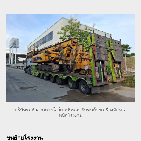
ขน
author
date
ย้าย
โรงง
คลัง
สินค้
โลว
พื้น
เตี้ย
รับจ้
088
บริษัทรถหัวลากหางโลว์เบท6เพลา รับขนย้ายเครื่องจักรกล
หนักโรงงาน
ขนย้ายโรงงาน