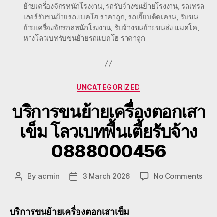
ย้ายเครื่องจักรหนักโรงงาน
,
รถรับจ้างขนย้ายโรงงาน
,
รถเทรล
เลอร์รับขนย้ายรถแบคโฮ ราคาถูก
,
รถเฮี๊ยบติดเครน
,
รับขน
ย้ายเครื่องจักรกลหนักโรงงาน
,
รับจ้างขนย้ายขนส่ง แมคโค
,
หางโลวเบทรับขนย้ายรถแบคโฮ ราคาถูก
Categories
UNCATEGORIZED
บริการขนย้ายเครื่องตอกเสา
เข็ม โลวเบทพื้นเตี้ยรับจ้าง
0888000456
on
By
admin
3 March 2026
No Comments
Post
Post
บริก
author
date
ขน
ย้าย
บริการขนย้ายเครื่องตอกเสาเข็ม