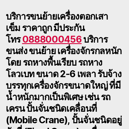
เครื่
ตอก
บริการขนย้ายเครื่องตอกเสา
เสา
เข็ม
เข็ม
ราคาถูก มีประกัน
พื้น
เตี้ย
โทร
0888000456
บริการ
รับจ้
088
ขนส่ง ขนย้าย เครื่องจักรกลหนัก
โดย รถหางพื้นเรียบ รถหาง
โลวเบท ขนาด 2-6 เพลา รับจ้าง
บรรทุกเครื่องจักรขนาดใหญ่ ที่มี
น้ำหนักมากเป็นพิเศษ เช่น รถ
เครน ปั้นจั่นชนิดเคลื่อนที่
(Mobile Crane),
ปั้นจั่นชนิดอยู่