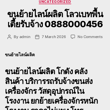
Categories
UNCATEGORIZED
ขนย้ายไลน์ผลิต โลวเบทพื้น
เตี้ยรับจ้าง 0888000456
on
By
admin
7 March 2026
No Comments
Post
Post
ขน
author
date
ย้าย
ไลน์
ขนย้ายไลน์ผลิต
ผลิต
พื้น
ขนย้ายไลน์ผลิต
โกดัง คลัง
เตี้ย
รับจ้
สินค้า บริการรถรับจ้างขนส่ง
088
เครื่องจักร วัสดุอุปกรณ์ใน
โรงงาน ยกย้ายเครื่องจักรหนัก