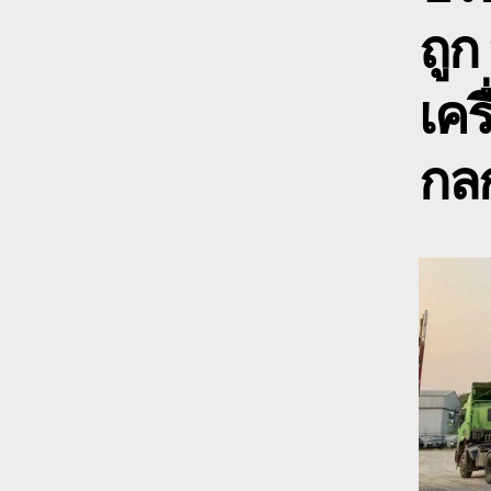
ถูก
เคร
กลก