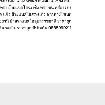
เชียงใหม่ โลวเบทขนย้ายแมคโคเชียงใหม่
เทรา ย้ายแบคโฮฉะเชิงเทรา ขนเครื่องจักร
สระแก้ว ย้ายแบคโฮสระแก้ว ลากหางโรเบท
ชธานี ย้ายรถแบคโฮอุบลราชธานี ราคาถูก
หัวหิน ชะอำ ราคาถูก มีประกัน 0888999211