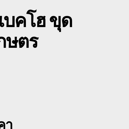
ถแบคโฮ ขุด
เกษตร
on
บริษัท
ขน
้าย
ครื่องจักร
รถ
แบค
โฮ
ขุด
คา
ดิน