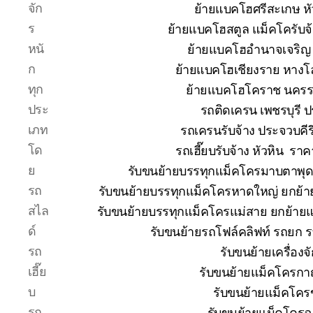
จัก
ย้ายแบคโฮศรีสะเกษ หั
ร
ย้ายแบคโฮสตูล แม็คโครับจ
หนั
ย้ายแบคโฮอำนาจเจริญ 
ก
ย้ายแบคโฮเชียงราย หางโ
ทุก
ย้ายแบคโฮโคราช นคร
ประ
รถติดเครน เพชรบุรี 
เภท
รถเครนรับจ้าง ประจวบคีร
โด
รถเฮี๊ยบรับจ้าง หัวหิน ร
ย
รับขนย้ายบรรทุกแม็คโครมาบตาพุ
รถ
รับขนย้ายบรรทุกแม็คโครหาดใหญ่ ยกย
สไล
รับขนย้ายบรรทุกแม็คโครแม่สาย ยกย้า
ด์
รับขนย้ายรถโฟล์คลิฟท์ รถยก 
รถ
รับขนย้ายเครื่อง
เฮี๊ย
รับขนย้ายแม็คโครกาญ
บ
รับขนย้ายแม็คโคร
รถ
รับขนย้ายแม็คโครฉ