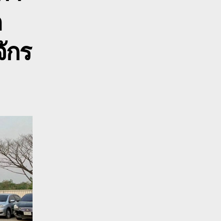
pc200
ก
รถ
จักร
กล
จักร
เกษตร