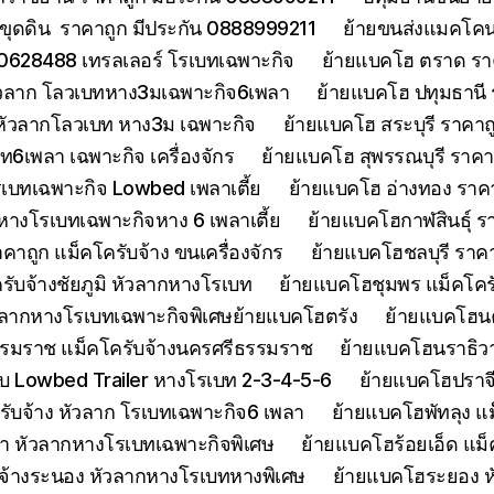
ขุดดิน ราคาถูก มีประกัน 0888999211
ย้ายขนส่งแมคโคนน
0628488 เทรลเลอร์ โรเบทเฉพาะกิจ
ย้ายแบคโฮ ตราด รา
หัวลาก โลวเบทหาง3มเฉพาะกิจ6เพลา
ย้ายแบคโฮ ปทุมธานี
 หัวลากโลวเบท หาง3ม เฉพาะกิจ
ย้ายแบคโฮ สระบุรี ราคาถ
บท6เพลา เฉพาะกิจ เครื่องจักร
ย้ายแบคโฮ สุพรรณบุรี ราค
รเบทเฉพาะกิจ Lowbed เพลาเตี้ย
ย้ายแบคโฮ อ่างทอง ราค
 หางโรเบทเฉพาะกิจหาง 6 เพลาเตี้ย
ย้ายแบคโฮกาฬสินธุ์ รา
ถูก แม็คโครับจ้าง ขนเครื่องจักร
ย้ายแบคโฮชลบุรี ราคา
รับจ้างชัยภูมิ หัวลากหางโรเบท
ย้ายแบคโฮชุมพร แม็คโคร
ัวลากหางโรเบทเฉพาะกิจพิเศษย้ายแบคโฮตรัง
ย้ายแบคโฮน
รมราช แม็คโครับจ้างนครศรีธรรมราช
ย้ายแบคโฮนราธิวาส
 Lowbed Trailer หางโรเบท 2-3-4-5-6
ย้ายแบคโฮปราจ
รับจ้าง หัวลาก โรเบทเฉพาะกิจ6 เพลา
ย้ายแบคโฮพัทลุง แม
า หัวลากหางโรเบทเฉพาะกิจพิเศษ
ย้ายแบคโฮร้อยเอ็ด แม็
จ้างระนอง หัวลากหางโรเบทหางพิเศษ
ย้ายแบคโฮระยอง ห