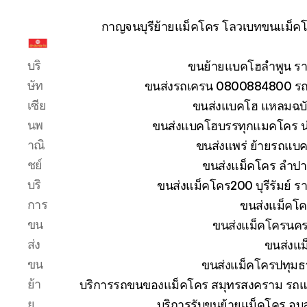
กาญจนบุรีย้ายแม็คโคร โลวเบทขนแม็คโค
รับ
บริ
ขนย้ายแบคโฮลำพูน รา
ขน
ย้าย
ษัท
ขนส่งรถเครน 0800884800 รถห
รถ
เซีย
ขนส่งแบคโฮ แหลมฉบัง
แบค
นพ
ขนส่งแบคโฮบรรทุกแมคโคร น
โฮ
าณิ
ขนส่งแพร่ ย้ายรถแบคโ
ทั่ว
ประเทศ.com
ชย์
ขนส่งแม็คโคร ลำปา
บริ
ขนส่งแม็คโคร200 บุรีรัมย์ ร
การ
ขนส่งแม็คโค
ขน
ขนส่งแม็คโครนคร
ส่ง
ขนส่งแม
ขน
ขนส่งแม็คโครปทุมธ
ย้า
บริการรถขนของแม็คโคร สมุทรสงคราม รถแม
ย
บริการรับขนย้ายแม็คโคร อุ