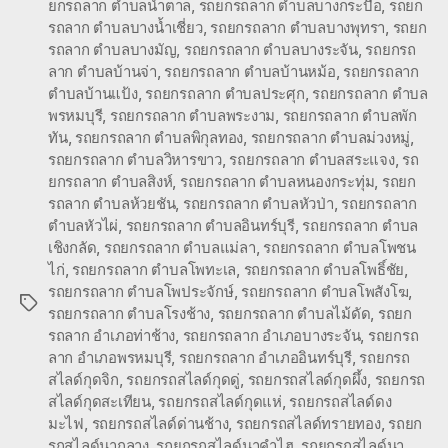
ยกรถลาก ตำบลน้ำตาล
,
รถยกรถลาก ตำบลบางกระบือ
,
รถยก
รถลาก ตำบลบางน้ำเชี่ยว
,
รถยกรถลาก ตำบลบางพุทรา
,
รถยก
รถลาก ตำบลบางมัญ
,
รถยกรถลาก ตำบลบางระจัน
,
รถยกรถ
ลาก ตำบลบ้านจ่า
,
รถยกรถลาก ตำบลบ้านหม้อ
,
รถยกรถลาก
ตำบลบ้านแป้ง
,
รถยกรถลาก ตำบลประศุก
,
รถยกรถลาก ตำบล
พรหมบุรี
,
รถยกรถลาก ตำบลพระงาม
,
รถยกรถลาก ตำบลพัก
ทัน
,
รถยกรถลาก ตำบลพิกุลทอง
,
รถยกรถลาก ตำบลม่วงหมู่
,
รถยกรถลาก ตำบลวิหารขาว
,
รถยกรถลาก ตำบลสระแจง
,
รถ
ยกรถลาก ตำบลสิงห์
,
รถยกรถลาก ตำบลหนองกระทุ่ม
,
รถยก
รถลาก ตำบลห้วยชัน
,
รถยกรถลาก ตำบลหัวป่า
,
รถยกรถลาก
ตำบลหัวไผ่
,
รถยกรถลาก ตำบลอินทร์บุรี
,
รถยกรถลาก ตำบล
เชิงกลัด
,
รถยกรถลาก ตำบลแม่ลา
,
รถยกรถลาก ตำบลโพชน
ไก่
,
รถยกรถลาก ตำบลโพทะเล
,
รถยกรถลาก ตำบลโพธิ์ชัย
,
รถยกรถลาก ตำบลโพประจักษ์
,
รถยกรถลาก ตำบลโพสังโฆ
,
Tags
รถยกรถลาก ตำบลโรงช้าง
,
รถยกรถลาก ตำบลไม้ดัด
,
รถยก
รถลาก อำเภอท่าช้าง
,
รถยกรถลาก อำเภอบางระจัน
,
รถยกรถ
ลาก อำเภอพรหมบุรี
,
รถยกรถลาก อำเภออินทร์บุรี
,
รถยกรถ
สไลด์กุดจิก
,
รถยกรถสไลด์กุดดู่
,
รถยกรถสไลด์กุดผึ้ง
,
รถยกรถ
สไลด์กุดสะเทียน
,
รถยกรถสไลด์กุดแห่
,
รถยกรถสไลด์ดง
มะไฟ
,
รถยกรถสไลด์ด่านช้าง
,
รถยกรถสไลด์ทรายทอง
,
รถยก
รถสไลด์นากลาง
,
รถยกรถสไลด์นาคำไฮ
,
รถยกรถสไลด์นา