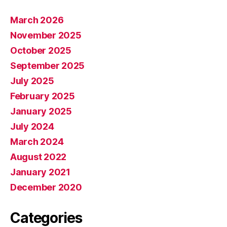
March 2026
November 2025
October 2025
September 2025
July 2025
February 2025
January 2025
July 2024
March 2024
August 2022
January 2021
December 2020
Categories