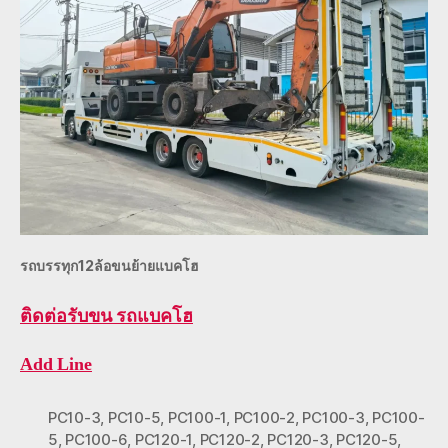
รถบรรทุก12ล้อขนย้ายแบคโฮ
ติดต่อ
รับขน รถแบคโฮ
Add Line
PC10-3
,
PC10-5
,
PC100-1
,
PC100-2
,
PC100-3
,
PC100-
5
,
PC100-6
,
PC120-1
,
PC120-2
,
PC120-3
,
PC120-5
,