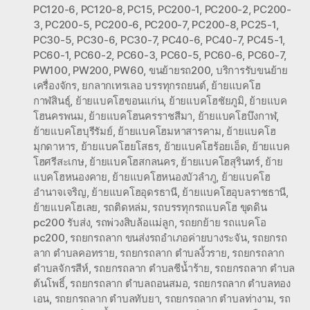
PC120-6
,
PC120-8
,
PC15
,
PC200-1
,
PC200-2
,
PC200-
3
,
PC200-5
,
PC200-6
,
PC200-7
,
PC200-8
,
PC25-1
,
PC30-5
,
PC30-6
,
PC30-7
,
PC40-6
,
PC40-7
,
PC45-1
,
PC60-1
,
PC60-2
,
PC60-3
,
PC60-5
,
PC60-6
,
PC60-7
,
PW100
,
PW200
,
PW60
,
ขนย้ายรถ200
,
บริการรับขนย้าย
เครื่องจักร
,
ยกลากเทรเลอ บรรทุกรถยนต์
,
ย้ายแบคโฮ
กาฬสินธุ์
,
ย้ายแบคโฮขอนแก่น
,
ย้ายแบคโฮชัยภูมิ
,
ย้ายแบค
โฮนครพนม
,
ย้ายแบคโฮนครราชสีมา
,
ย้ายแบคโฮบึงกาฬ
,
ย้ายแบคโฮบุรีรัมย์
,
ย้ายแบคโฮมหาสารคาม
,
ย้ายแบคโฮ
มุกดาหาร
,
ย้ายแบคโฮยโสธร
,
ย้ายแบคโฮร้อยเอ็ด
,
ย้ายแบค
โฮศรีสะเกษ
,
ย้ายแบคโฮสกลนคร
,
ย้ายแบคโฮสุรินทร์
,
ย้าย
แบคโฮหนองคาย
,
ย้ายแบคโฮหนองบัวลำภู
,
ย้ายแบคโฮ
อำนาจเจริญ
,
ย้ายแบคโฮอุดรธานี
,
ย้ายแบคโฮอุบลราชธานี
,
ย้ายแบคโฮเลย
,
รถติดหล่ม
,
รถบรรทุกรถแบคโฮ ขุดดิน
pc200 รับส่ง
,
รถพ่วงสิบล้อแม่ลูก
,
รถยกย้าย รถแบคโอ
pc200
,
รถยกรถลาก ขนส่งรถอำเภอค่ายบางระจัน
,
รถยกรถ
ลาก ตำบลคอทราย
,
รถยกรถลาก ตำบลงิ้วราย
,
รถยกรถลาก
ตำบลจักรสีห์
,
รถยกรถลาก ตำบลชีน้ำร้าย
,
รถยกรถลาก ตำบล
ต้นโพธิ์
,
รถยกรถลาก ตำบลถอนสมอ
,
รถยกรถลาก ตำบลทอง
เอน
,
รถยกรถลาก ตำบลทับยา
,
รถยกรถลาก ตำบลท่างาม
,
รถ