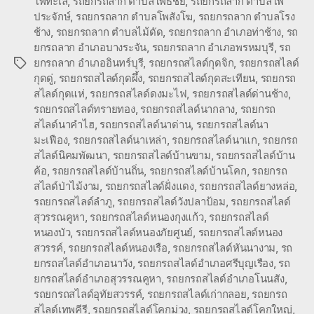
โพทะเล
,
รถยกรถลาก ตำบลโพธิ์ชัย
,
รถยกรถลาก ตำบลโพ
ประจักษ์
,
รถยกรถลาก ตำบลโพสังโฆ
,
รถยกรถลาก ตำบลโรง
ช้าง
,
รถยกรถลาก ตำบลไม้ดัด
,
รถยกรถลาก อำเภอท่าช้าง
,
รถ
ยกรถลาก อำเภอบางระจัน
,
รถยกรถลาก อำเภอพรหมบุรี
,
รถ
ยกรถลาก อำเภออินทร์บุรี
,
รถยกรถสไลด์กุดจิก
,
รถยกรถสไลด์
Tags
กุดดู่
,
รถยกรถสไลด์กุดผึ้ง
,
รถยกรถสไลด์กุดสะเทียน
,
รถยกรถ
สไลด์กุดแห่
,
รถยกรถสไลด์ดงมะไฟ
,
รถยกรถสไลด์ด่านช้าง
,
รถยกรถสไลด์ทรายทอง
,
รถยกรถสไลด์นากลาง
,
รถยกรถ
สไลด์นาคำไฮ
,
รถยกรถสไลด์นาด่าน
,
รถยกรถสไลด์นา
มะเฟือง
,
รถยกรถสไลด์นาเหล่า
,
รถยกรถสไลด์นาแก
,
รถยกรถ
สไลด์นิคมพัฒนา
,
รถยกรถสไลด์บ้านขาม
,
รถยกรถสไลด์บ้าน
ค้อ
,
รถยกรถสไลด์บ้านถิ่น
,
รถยกรถสไลด์บ้านโคก
,
รถยกรถ
สไลด์ป่าไม้งาม
,
รถยกรถสไลด์ฝั่งแดง
,
รถยกรถสไลด์ยางหล่อ
,
รถยกรถสไลด์ลำภู
,
รถยกรถสไลด์วังปลาป้อม
,
รถยกรถสไลด์
สุวรรณคูหา
,
รถยกรถสไลด์หนองกุงแก้ว
,
รถยกรถสไลด์
หนองบัว
,
รถยกรถสไลด์หนองภัยศูนย์
,
รถยกรถสไลด์หนอง
สวรรค์
,
รถยกรถสไลด์หนองเรือ
,
รถยกรถสไลด์หันนางาม
,
รถ
ยกรถสไลด์อำเภอนาวัง
,
รถยกรถสไลด์อำเภอศรีบุญเรือง
,
รถ
ยกรถสไลด์อำเภอสุวรรณคูหา
,
รถยกรถสไลด์อำเภอโนนสัง
,
รถยกรถสไลด์อุทัยสวรรค์
,
รถยกรถสไลด์เก่ากลอย
,
รถยกรถ
สไลด์เทพคีรี
,
รถยกรถสไลด์โคกม่วง
,
รถยกรถสไลด์โคกใหญ่
,