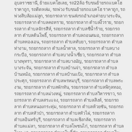
อุบลราชธานี
,
ย้ายแบคโฮเลย
,
รถ22ล้อ รับขนย้ายรถแบคโฮ
ราคาถูก
,
รถติดหล่ม
,
รถพ่วง รับขนย้ายรถแบคโฮ ราคาถูก
,
รถ
พ่วงสิบล้อแม่ลูก
,
รถยกรถลาก ขนส่งรถอำเภอค่ายบางระจัน
,
รถยกรถลาก ตำบลคอทราย
,
รถยกรถลาก ตำบลงิ้วราย
,
รถยก
รถลาก ตำบลจักรสีห์
,
รถยกรถลาก ตำบลชีน้ำร้าย
,
รถยกรถ
ลาก ตำบลต้นโพธิ์
,
รถยกรถลาก ตำบลถอนสมอ
,
รถยกรถลาก
ตำบลทองเอน
,
รถยกรถลาก ตำบลทับยา
,
รถยกรถลาก ตำบล
ท่างาม
,
รถยกรถลาก ตำบลน้ำตาล
,
รถยกรถลาก ตำบลบาง
กระบือ
,
รถยกรถลาก ตำบลบางน้ำเชี่ยว
,
รถยกรถลาก ตำบล
บางพุทรา
,
รถยกรถลาก ตำบลบางมัญ
,
รถยกรถลาก ตำบล
บางระจัน
,
รถยกรถลาก ตำบลบ้านจ่า
,
รถยกรถลาก ตำบล
บ้านหม้อ
,
รถยกรถลาก ตำบลบ้านแป้ง
,
รถยกรถลาก ตำบล
ประศุก
,
รถยกรถลาก ตำบลพรหมบุรี
,
รถยกรถลาก ตำบลพระ
งาม
,
รถยกรถลาก ตำบลพักทัน
,
รถยกรถลาก ตำบลพิกุลทอง
,
รถยกรถลาก ตำบลม่วงหมู่
,
รถยกรถลาก ตำบลวิหารขาว
,
รถ
ยกรถลาก ตำบลสระแจง
,
รถยกรถลาก ตำบลสิงห์
,
รถยกรถ
ลาก ตำบลหนองกระทุ่ม
,
รถยกรถลาก ตำบลห้วยชัน
,
รถยกรถ
ลาก ตำบลหัวป่า
,
รถยกรถลาก ตำบลหัวไผ่
,
รถยกรถลาก
ตำบลอินทร์บุรี
,
รถยกรถลาก ตำบลเชิงกลัด
,
รถยกรถลาก
ตำบลแม่ลา
,
รถยกรถลาก ตำบลโพชนไก่
,
รถยกรถลาก ตำบล