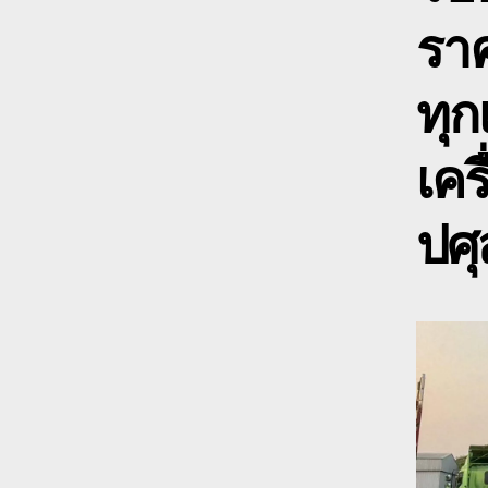
ราค
ทุก
เคร
ปศุ