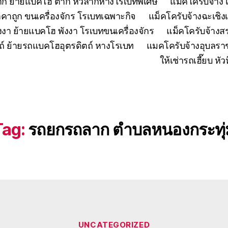
ตาก ย้ายแบคโฮ ตาก หัวลากหางโรเบทพิเศษ
แมคโครับจ้าง 
คาถูก ขนเครื่องจักร โรเบทเฉพาะกิจ
แม็คโครับจ้างฉะเชิง
งงา ย้ายแบคโฮ พังงา โรเบทขนเครื่องจักร
แม็คโครับจ้าง
ถ์ ย้ายรถแบคโฮอุตรดิตถ์ หางโรเบท
แมคโครับจ้างอุบลรา
ให้เช่ารถเฮี๊ยบ 
Tag:
รถยกรถลาก ตำบลหนองกระทุ่
Categories
UNCATEGORIZED