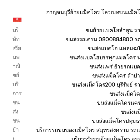
กาญจนบุรีย้ายแม็คโคร โลวเบทขนแม็คโค
รับ
บริ
ขนย้ายแบคโฮลำพูน รา
ขน
ย้าย
ษัท
ขนส่งรถเครน 0800884800 รถห
รถ
เซีย
ขนส่งแบคโฮ แหลมฉบัง
แบค
นพ
ขนส่งแบคโฮบรรทุกแมคโคร น
โฮ
าณิ
ขนส่งแพร่ ย้ายรถแบคโ
ทั่ว
ประเทศ.com
ชย์
ขนส่งแม็คโคร ลำปา
บริ
ขนส่งแม็คโคร200 บุรีรัมย์ ร
การ
ขนส่งแม็คโค
ขน
ขนส่งแม็คโครนคร
ส่ง
ขนส่งแม
ขน
ขนส่งแม็คโครปทุมธ
ย้า
บริการรถขนของแม็คโคร สมุทรสงคราม รถแม
ย
บริการรับขนย้ายแม็คโคร อุ