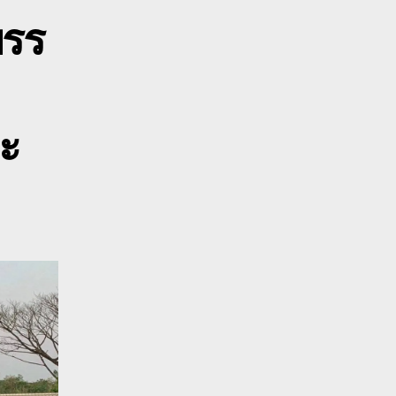
โรงงาน
บรร
0888999211
ละ