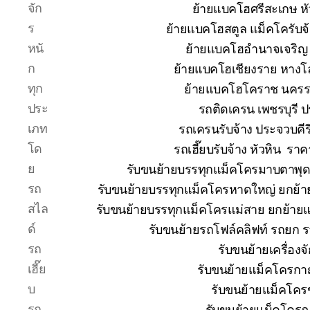
จัก
ย้ายแบคโฮศรีสะเกษ หั
ร
ย้ายแบคโฮสตูล แม็คโครับจ
หนั
ย้ายแบคโฮอำนาจเจริญ 
ก
ย้ายแบคโฮเชียงราย หางโ
ทุก
ย้ายแบคโฮโคราช นคร
ประ
รถติดเครน เพชรบุรี 
เภท
รถเครนรับจ้าง ประจวบคีร
โด
รถเฮี๊ยบรับจ้าง หัวหิน ร
ย
รับขนย้ายบรรทุกแม็คโครมาบตาพุ
รถ
รับขนย้ายบรรทุกแม็คโครหาดใหญ่ ยกย
สไล
รับขนย้ายบรรทุกแม็คโครแม่สาย ยกย้า
ด์
รับขนย้ายรถโฟล์คลิฟท์ รถยก 
รถ
รับขนย้ายเครื่อง
เฮี๊ย
รับขนย้ายแม็คโครกาญ
บ
รับขนย้ายแม็คโคร
รถ
รับขนย้ายแม็คโครฉ