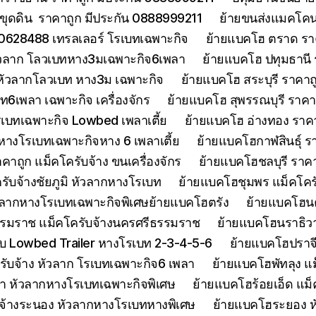
ขุดดิน ราคาถูก มีประกัน 0888999211
ย้ายขนส่งแมคโคนน
0628488 เทรลเลอร์ โรเบทเฉพาะกิจ
ย้ายแบคโฮ ตราด รา
หัวลาก โลวเบทหาง3มเฉพาะกิจ6เพลา
ย้ายแบคโฮ ปทุมธานี
 หัวลากโลวเบท หาง3ม เฉพาะกิจ
ย้ายแบคโฮ สระบุรี ราคาถ
บท6เพลา เฉพาะกิจ เครื่องจักร
ย้ายแบคโฮ สุพรรณบุรี ราค
รเบทเฉพาะกิจ Lowbed เพลาเตี้ย
ย้ายแบคโฮ อ่างทอง ราค
 หางโรเบทเฉพาะกิจหาง 6 เพลาเตี้ย
ย้ายแบคโฮกาฬสินธุ์ รา
ถูก แม็คโครับจ้าง ขนเครื่องจักร
ย้ายแบคโฮชลบุรี ราคา
รับจ้างชัยภูมิ หัวลากหางโรเบท
ย้ายแบคโฮชุมพร แม็คโคร
ัวลากหางโรเบทเฉพาะกิจพิเศษย้ายแบคโฮตรัง
ย้ายแบคโฮน
รมราช แม็คโครับจ้างนครศรีธรรมราช
ย้ายแบคโฮนราธิวาส
 Lowbed Trailer หางโรเบท 2-3-4-5-6
ย้ายแบคโฮปราจ
รับจ้าง หัวลาก โรเบทเฉพาะกิจ6 เพลา
ย้ายแบคโฮพัทลุง แม
า หัวลากหางโรเบทเฉพาะกิจพิเศษ
ย้ายแบคโฮร้อยเอ็ด แม็
จ้างระนอง หัวลากหางโรเบทหางพิเศษ
ย้ายแบคโฮระยอง ห