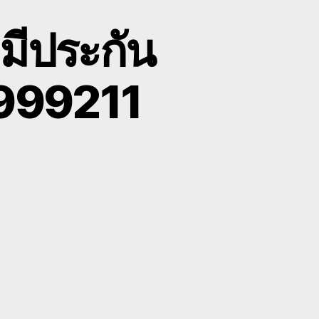
มีประกัน
8999211
on
ับ
บรรทุก
แบค
โฮ
ราคา
ูก
ี
ประกัน
ครื่องจักร