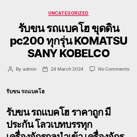
Categories
UNCATEGORIZED
รับขน รถแบคโฮ ขุดดิน
pc200 ทุกรุ่น KOMATSU
SANY KOBELCO
on
By
admin
24 March 2024
No Comments
Post
Post
รับ
author
date
ขน
รถ
รับขน รถแบคโฮ
แบ
โฮ
รับขน รถแบคโฮ
ราคาถูก มี
ขุด
ดิน
ประกัน โลวเบทบรรทุก
pc
ทุก
เครื่องจักรกลนำเข้า เครื่องจักร
รุ่น