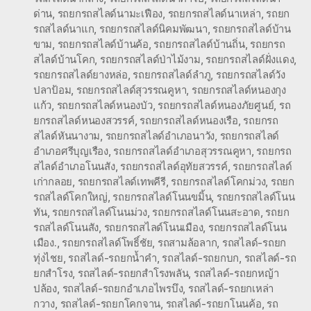
ด่าน
,
รถยกรถสไลด์นามะเฟือง
,
รถยกรถสไลด์นาเหล่า
,
รถยก
รถสไลด์นาแก
,
รถยกรถสไลด์นิคมพัฒนา
,
รถยกรถสไลด์บ้าน
ขาม
,
รถยกรถสไลด์บ้านค้อ
,
รถยกรถสไลด์บ้านถิ่น
,
รถยกรถ
สไลด์บ้านโคก
,
รถยกรถสไลด์ป่าไม้งาม
,
รถยกรถสไลด์ฝั่งแดง
,
รถยกรถสไลด์ยางหล่อ
,
รถยกรถสไลด์ลำภู
,
รถยกรถสไลด์วัง
ปลาป้อม
,
รถยกรถสไลด์สุวรรณคูหา
,
รถยกรถสไลด์หนองกุง
แก้ว
,
รถยกรถสไลด์หนองบัว
,
รถยกรถสไลด์หนองภัยศูนย์
,
รถ
ยกรถสไลด์หนองสวรรค์
,
รถยกรถสไลด์หนองเรือ
,
รถยกรถ
สไลด์หันนางาม
,
รถยกรถสไลด์อำเภอนาวัง
,
รถยกรถสไลด์
อำเภอศรีบุญเรือง
,
รถยกรถสไลด์อำเภอสุวรรณคูหา
,
รถยกรถ
สไลด์อำเภอโนนสัง
,
รถยกรถสไลด์อุทัยสวรรค์
,
รถยกรถสไลด์
เก่ากลอย
,
รถยกรถสไลด์เทพคีรี
,
รถยกรถสไลด์โคกม่วง
,
รถยก
รถสไลด์โคกใหญ่
,
รถยกรถสไลด์โนนขมิ้น
,
รถยกรถสไลด์โนน
ทัน
,
รถยกรถสไลด์โนนม่วง
,
รถยกรถสไลด์โนนสะอาด
,
รถยก
รถสไลด์โนนสัง
,
รถยกรถสไลด์โนนเมือง
,
รถยกรถสไลด์โนน
เมือง.
,
รถยกรถสไลด์โพธิ์ชัย
,
รถสามล้อลาก
,
รถสไลด์-รถยก
ทุ่งไชย
,
รถสไลด์-รถยกน้ำคำ
,
รถสไลด์-รถยกบก
,
รถสไลด์-รถ
ยกสำโรง
,
รถสไลด์-รถยกสำโรงพลัน
,
รถสไลด์-รถยกหญ้า
ปล้อง
,
รถสไลด์-รถยกอำเภอไพรบึง
,
รถสไลด์-รถยกเหล่า
กวาง
,
รถสไลด์-รถยกโคกจาน
,
รถสไลด์-รถยกโนนค้อ
,
รถ