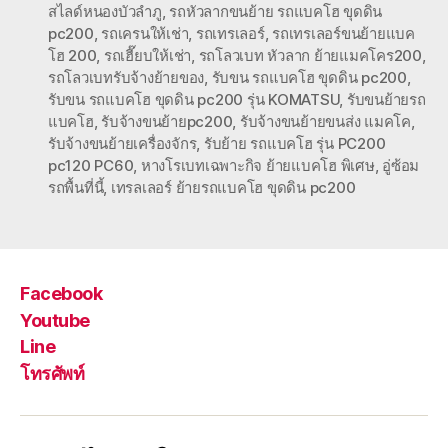
สไลด์หนองบัวลำภู
,
รถหัวลากขนย้าย รถแบคโฮ ขุดดิน
pc200
,
รถเครนให้เช่า
,
รถเทรเลอร์
,
รถเทรเลอร์ขนย้ายแบค
โฮ 200
,
รถเฮี๊ยบให้เช่า
,
รถโลวเบท หัวลาก ย้ายแมคโคร200
,
รถโลวเบทรับจ้างย้ายของ
,
รับขน รถแบคโฮ ขุดดิน pc200
,
รับขน รถแบคโฮ ขุดดิน pc200 รุ่น KOMATSU
,
รับขนย้ายรถ
แบคโฮ
,
รับจ้างขนย้ายpc200
,
รับจ้างขนย้ายขนส่ง แมคโค
,
รับจ้างขนย้ายเครื่องจักร
,
รับย้าย รถแบคโฮ รุ่น PC200
pc120 PC60
,
หางโรเบทเฉพาะกิจ ย้ายแบคโฮ พิเศษ
,
อู่ซ้อม
รถพื้นที่นี้
,
เทรลเลอร์ ย้ายรถแบคโฮ ขุดดิน pc200
Facebook
Youtube
Line
โทรศัพท์