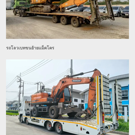
รถโลวเบทขนย้ายแม็คโคร