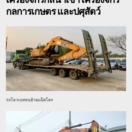
KO
กลการเกษตร และปศุสัตว์
SA
KO
รถโลวเบทขนย้ายแม็คโคร