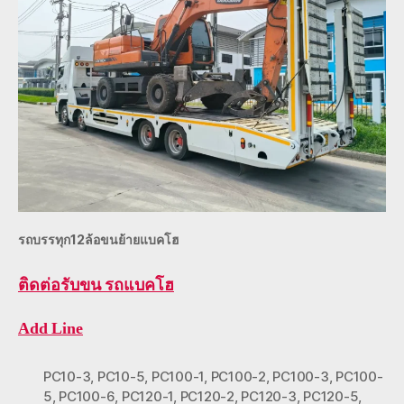
รถบรรทุก12ล้อขนย้ายแบคโฮ
ติดต่อ
รับขน รถแบคโฮ
Add Line
PC10-3
,
PC10-5
,
PC100-1
,
PC100-2
,
PC100-3
,
PC100-
5
,
PC100-6
,
PC120-1
,
PC120-2
,
PC120-3
,
PC120-5
,