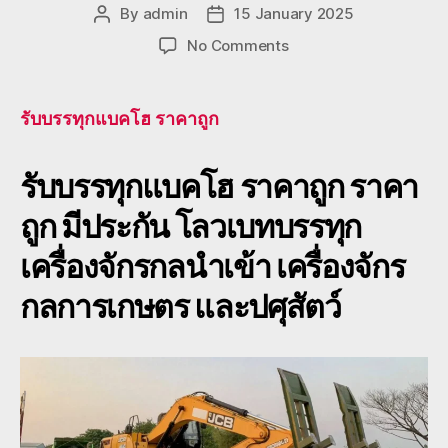
By
admin
15 January 2025
Post
Post
author
date
on
No Comments
รับ
บรรทุก
แบค
รับบรรทุกแบคโฮ ราคาถูก
โฮ
ราคา
รับบรรทุกแบคโฮ
ราคาถูก ราคา
ถูก
มี
ถูก มีประกัน โลวเบทบรรทุก
ประกัน
เครื่องจักร
เครื่องจักรกลนำเข้า เครื่องจักร
โรงงาน
0888999211
กลการเกษตร และปศุสัตว์