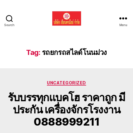
Search
Menu
รับ
ขน
ย้าย
รถ
Tag:
รถยกรถสไลด์โนนม่วง
แบค
โฮ
ทั่ว
ประเทศ.com
Categories
UNCATEGORIZED
รับบรรทุกแบคโฮ ราคาถูก มี
ประกัน เครื่องจักรโรงงาน
0888999211