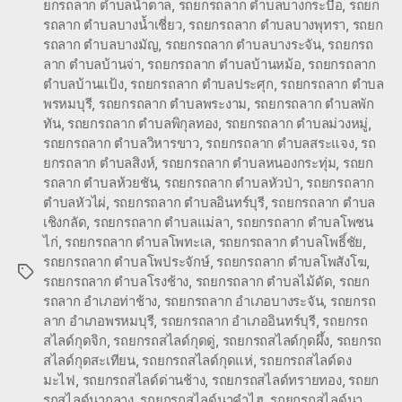
ยกรถลาก ตำบลน้ำตาล
,
รถยกรถลาก ตำบลบางกระบือ
,
รถยก
รถลาก ตำบลบางน้ำเชี่ยว
,
รถยกรถลาก ตำบลบางพุทรา
,
รถยก
รถลาก ตำบลบางมัญ
,
รถยกรถลาก ตำบลบางระจัน
,
รถยกรถ
ลาก ตำบลบ้านจ่า
,
รถยกรถลาก ตำบลบ้านหม้อ
,
รถยกรถลาก
ตำบลบ้านแป้ง
,
รถยกรถลาก ตำบลประศุก
,
รถยกรถลาก ตำบล
พรหมบุรี
,
รถยกรถลาก ตำบลพระงาม
,
รถยกรถลาก ตำบลพัก
ทัน
,
รถยกรถลาก ตำบลพิกุลทอง
,
รถยกรถลาก ตำบลม่วงหมู่
,
รถยกรถลาก ตำบลวิหารขาว
,
รถยกรถลาก ตำบลสระแจง
,
รถ
ยกรถลาก ตำบลสิงห์
,
รถยกรถลาก ตำบลหนองกระทุ่ม
,
รถยก
รถลาก ตำบลห้วยชัน
,
รถยกรถลาก ตำบลหัวป่า
,
รถยกรถลาก
ตำบลหัวไผ่
,
รถยกรถลาก ตำบลอินทร์บุรี
,
รถยกรถลาก ตำบล
เชิงกลัด
,
รถยกรถลาก ตำบลแม่ลา
,
รถยกรถลาก ตำบลโพชน
ไก่
,
รถยกรถลาก ตำบลโพทะเล
,
รถยกรถลาก ตำบลโพธิ์ชัย
,
รถยกรถลาก ตำบลโพประจักษ์
,
รถยกรถลาก ตำบลโพสังโฆ
,
Tags
รถยกรถลาก ตำบลโรงช้าง
,
รถยกรถลาก ตำบลไม้ดัด
,
รถยก
รถลาก อำเภอท่าช้าง
,
รถยกรถลาก อำเภอบางระจัน
,
รถยกรถ
ลาก อำเภอพรหมบุรี
,
รถยกรถลาก อำเภออินทร์บุรี
,
รถยกรถ
สไลด์กุดจิก
,
รถยกรถสไลด์กุดดู่
,
รถยกรถสไลด์กุดผึ้ง
,
รถยกรถ
สไลด์กุดสะเทียน
,
รถยกรถสไลด์กุดแห่
,
รถยกรถสไลด์ดง
มะไฟ
,
รถยกรถสไลด์ด่านช้าง
,
รถยกรถสไลด์ทรายทอง
,
รถยก
รถสไลด์นากลาง
,
รถยกรถสไลด์นาคำไฮ
,
รถยกรถสไลด์นา