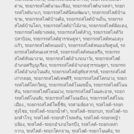
ด่าน
,
รถยกรถสไลด์นามะเฟือง
,
รถยกรถสไลด์นาเหล่า
,
รถยก
รถสไลด์นาแก
,
รถยกรถสไลด์นิคมพัฒนา
,
รถยกรถสไลด์บ้าน
ขาม
,
รถยกรถสไลด์บ้านค้อ
,
รถยกรถสไลด์บ้านถิ่น
,
รถยกรถ
สไลด์บ้านโคก
,
รถยกรถสไลด์ป่าไม้งาม
,
รถยกรถสไลด์ฝั่งแดง
,
รถยกรถสไลด์ยางหล่อ
,
รถยกรถสไลด์ลำภู
,
รถยกรถสไลด์วัง
ปลาป้อม
,
รถยกรถสไลด์สุวรรณคูหา
,
รถยกรถสไลด์หนองกุง
แก้ว
,
รถยกรถสไลด์หนองบัว
,
รถยกรถสไลด์หนองภัยศูนย์
,
รถ
ยกรถสไลด์หนองสวรรค์
,
รถยกรถสไลด์หนองเรือ
,
รถยกรถ
สไลด์หันนางาม
,
รถยกรถสไลด์อำเภอนาวัง
,
รถยกรถสไลด์
อำเภอศรีบุญเรือง
,
รถยกรถสไลด์อำเภอสุวรรณคูหา
,
รถยกรถ
สไลด์อำเภอโนนสัง
,
รถยกรถสไลด์อุทัยสวรรค์
,
รถยกรถสไลด์
เก่ากลอย
,
รถยกรถสไลด์เทพคีรี
,
รถยกรถสไลด์โคกม่วง
,
รถยก
รถสไลด์โคกใหญ่
,
รถยกรถสไลด์โนนขมิ้น
,
รถยกรถสไลด์โนน
ทัน
,
รถยกรถสไลด์โนนม่วง
,
รถยกรถสไลด์โนนสะอาด
,
รถยก
รถสไลด์โนนสัง
,
รถยกรถสไลด์โนนเมือง
,
รถยกรถสไลด์โนน
เมือง.
,
รถยกรถสไลด์โพธิ์ชัย
,
รถสามล้อลาก
,
รถสไลด์-รถยก
ทุ่งไชย
,
รถสไลด์-รถยกน้ำคำ
,
รถสไลด์-รถยกบก
,
รถสไลด์-รถ
ยกสำโรง
,
รถสไลด์-รถยกสำโรงพลัน
,
รถสไลด์-รถยกหญ้า
ปล้อง
,
รถสไลด์-รถยกอำเภอไพรบึง
,
รถสไลด์-รถยกเหล่า
กวาง
,
รถสไลด์-รถยกโคกจาน
,
รถสไลด์-รถยกโนนค้อ
,
รถ