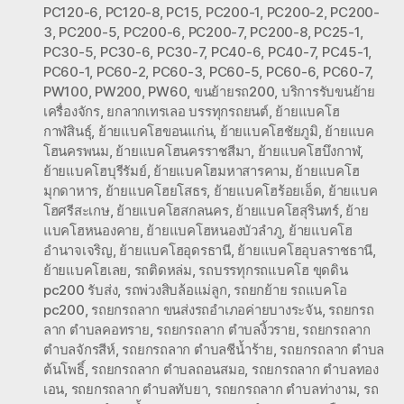
PC120-6
,
PC120-8
,
PC15
,
PC200-1
,
PC200-2
,
PC200-
3
,
PC200-5
,
PC200-6
,
PC200-7
,
PC200-8
,
PC25-1
,
PC30-5
,
PC30-6
,
PC30-7
,
PC40-6
,
PC40-7
,
PC45-1
,
PC60-1
,
PC60-2
,
PC60-3
,
PC60-5
,
PC60-6
,
PC60-7
,
PW100
,
PW200
,
PW60
,
ขนย้ายรถ200
,
บริการรับขนย้าย
เครื่องจักร
,
ยกลากเทรเลอ บรรทุกรถยนต์
,
ย้ายแบคโฮ
กาฬสินธุ์
,
ย้ายแบคโฮขอนแก่น
,
ย้ายแบคโฮชัยภูมิ
,
ย้ายแบค
โฮนครพนม
,
ย้ายแบคโฮนครราชสีมา
,
ย้ายแบคโฮบึงกาฬ
,
ย้ายแบคโฮบุรีรัมย์
,
ย้ายแบคโฮมหาสารคาม
,
ย้ายแบคโฮ
มุกดาหาร
,
ย้ายแบคโฮยโสธร
,
ย้ายแบคโฮร้อยเอ็ด
,
ย้ายแบค
โฮศรีสะเกษ
,
ย้ายแบคโฮสกลนคร
,
ย้ายแบคโฮสุรินทร์
,
ย้าย
แบคโฮหนองคาย
,
ย้ายแบคโฮหนองบัวลำภู
,
ย้ายแบคโฮ
อำนาจเจริญ
,
ย้ายแบคโฮอุดรธานี
,
ย้ายแบคโฮอุบลราชธานี
,
ย้ายแบคโฮเลย
,
รถติดหล่ม
,
รถบรรทุกรถแบคโฮ ขุดดิน
pc200 รับส่ง
,
รถพ่วงสิบล้อแม่ลูก
,
รถยกย้าย รถแบคโอ
pc200
,
รถยกรถลาก ขนส่งรถอำเภอค่ายบางระจัน
,
รถยกรถ
ลาก ตำบลคอทราย
,
รถยกรถลาก ตำบลงิ้วราย
,
รถยกรถลาก
ตำบลจักรสีห์
,
รถยกรถลาก ตำบลชีน้ำร้าย
,
รถยกรถลาก ตำบล
ต้นโพธิ์
,
รถยกรถลาก ตำบลถอนสมอ
,
รถยกรถลาก ตำบลทอง
เอน
,
รถยกรถลาก ตำบลทับยา
,
รถยกรถลาก ตำบลท่างาม
,
รถ