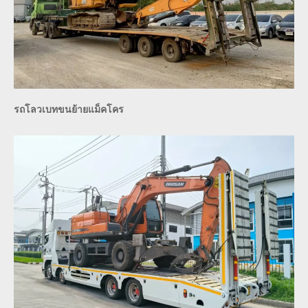
รถโลวเบทขนย้ายแม็คโคร