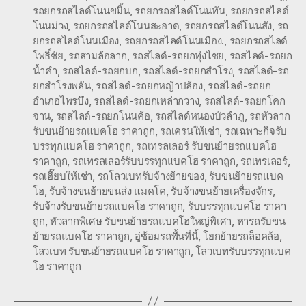
รถยกรถสไลด์โนนขมิ้น
,
รถยกรถสไลด์โนนทัน
,
รถยกรถสไลด์
โนนม่วง
,
รถยกรถสไลด์โนนสะอาด
,
รถยกรถสไลด์โนนสัง
,
รถ
ยกรถสไลด์โนนเมือง
,
รถยกรถสไลด์โนนเมือง.
,
รถยกรถสไลด์
โพธิ์ชัย
,
รถสามล้อลาก
,
รถสไลด์-รถยกทุ่งไชย
,
รถสไลด์-รถยก
น้ำคำ
,
รถสไลด์-รถยกบก
,
รถสไลด์-รถยกสำโรง
,
รถสไลด์-รถ
ยกสำโรงพลัน
,
รถสไลด์-รถยกหญ้าปล้อง
,
รถสไลด์-รถยก
อำเภอไพรบึง
,
รถสไลด์-รถยกเหล่ากวาง
,
รถสไลด์-รถยกโคก
จาน
,
รถสไลด์-รถยกโนนค้อ
,
รถสไลด์หนองบัวลำภู
,
รถหัวลาก
รับขนย้ายรถแบคโฮ ราคาถูก
,
รถเครนให้เช่า
,
รถเฉพาะกิจรับ
บรรทุกแบคโฮ ราคาถูก
,
รถเทรลเลอร์ รับขนย้ายรถแบคโฮ
ราคาถูก
,
รถเทรลเลอร์รับบรรทุกแบคโฮ ราคาถูก
,
รถเทรเลอร์
,
รถเฮี๊ยบให้เช่า
,
รถโลวเบทรับจ้างย้ายของ
,
รับขนย้ายรถแบค
โฮ
,
รับจ้างขนย้ายขนส่ง แมคโค
,
รับจ้างขนย้ายเครื่องจักร
,
รับจ้างรับขนย้ายรถแบคโฮ ราคาถูก
,
รับบรรทุกแบคโฮ ราคา
ถูก
,
หัวลากพิเศษ รับขนย้ายรถแบคโฮใหญ่พิเศา
,
หารถรับขน
ย้ายรถแบคโฮ ราคาถูก
,
อู่ซ้อมรถพื้นที่นี้
,
โยกย้ายรถล็อคล้อ
,
โลวเบท รับขนย้ายรถแบคโฮ ราคาถูก
,
โลวเบทรับบรรทุกแบค
โฮ ราคาถูก