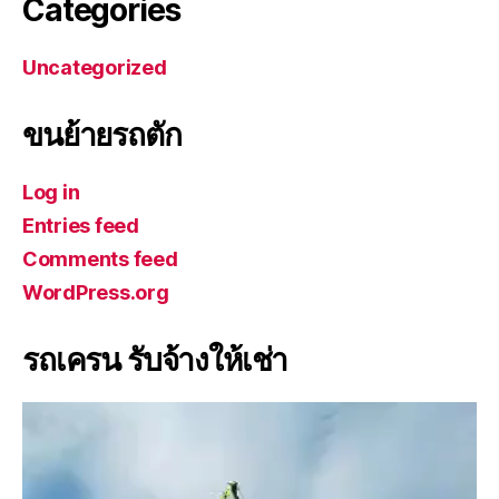
Categories
Uncategorized
ขนย้ายรถตัก
Log in
Entries feed
Comments feed
WordPress.org
รถเครน รับจ้างให้เช่า
V
i
d
e