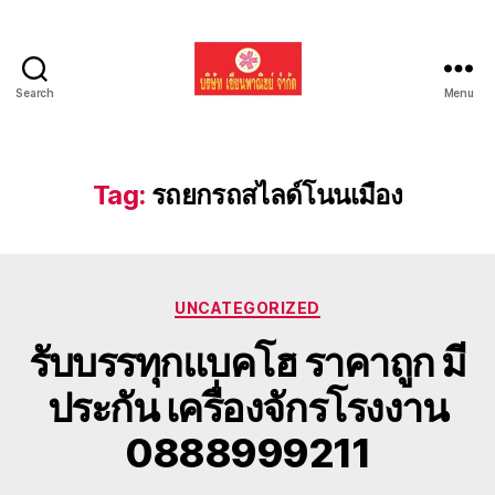
Search
Menu
รับ
ขน
ย้าย
รถ
Tag:
รถยกรถสไลด์โนนเมือง
แบค
โฮ
ทั่ว
ประเทศ.com
Categories
UNCATEGORIZED
รับบรรทุกแบคโฮ ราคาถูก มี
ประกัน เครื่องจักรโรงงาน
0888999211