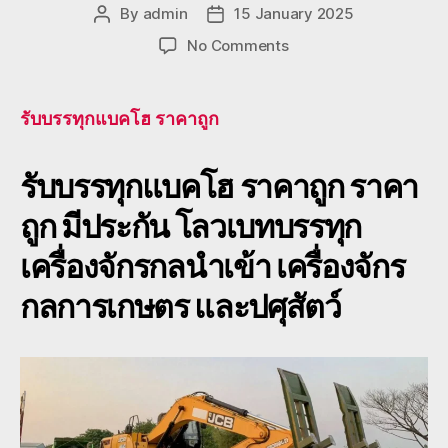
By
admin
15 January 2025
Post
Post
author
date
on
No Comments
รับ
บรรทุก
แบค
รับบรรทุกแบคโฮ ราคาถูก
โฮ
ราคา
รับบรรทุกแบคโฮ
ราคาถูก ราคา
ถูก
มี
ถูก มีประกัน โลวเบทบรรทุก
ประกัน
เครื่องจักร
เครื่องจักรกลนำเข้า เครื่องจักร
โรงงาน
0888999211
กลการเกษตร และปศุสัตว์