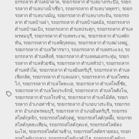
ยกรถลาก ตำบลน้ำตาล
,
รถยกรถลาก ตำบลบางกระบือ
,
รถยก
รถลาก ตำบลบางน้ำเชี่ยว
,
รถยกรถลาก ตำบลบางพุทรา
,
รถยก
รถลาก ตำบลบางมัญ
,
รถยกรถลาก ตำบลบางระจัน
,
รถยกรถ
ลาก ตำบลบ้านจ่า
,
รถยกรถลาก ตำบลบ้านหม้อ
,
รถยกรถลาก
ตำบลบ้านแป้ง
,
รถยกรถลาก ตำบลประศุก
,
รถยกรถลาก ตำบล
พรหมบุรี
,
รถยกรถลาก ตำบลพระงาม
,
รถยกรถลาก ตำบลพัก
ทัน
,
รถยกรถลาก ตำบลพิกุลทอง
,
รถยกรถลาก ตำบลม่วงหมู่
,
รถยกรถลาก ตำบลวิหารขาว
,
รถยกรถลาก ตำบลสระแจง
,
รถ
ยกรถลาก ตำบลสิงห์
,
รถยกรถลาก ตำบลหนองกระทุ่ม
,
รถยก
รถลาก ตำบลห้วยชัน
,
รถยกรถลาก ตำบลหัวป่า
,
รถยกรถลาก
ตำบลหัวไผ่
,
รถยกรถลาก ตำบลอินทร์บุรี
,
รถยกรถลาก ตำบล
เชิงกลัด
,
รถยกรถลาก ตำบลแม่ลา
,
รถยกรถลาก ตำบลโพชน
ไก่
,
รถยกรถลาก ตำบลโพทะเล
,
รถยกรถลาก ตำบลโพธิ์ชัย
,
รถยกรถลาก ตำบลโพประจักษ์
,
รถยกรถลาก ตำบลโพสังโฆ
,
Tags
รถยกรถลาก ตำบลโรงช้าง
,
รถยกรถลาก ตำบลไม้ดัด
,
รถยก
รถลาก อำเภอท่าช้าง
,
รถยกรถลาก อำเภอบางระจัน
,
รถยกรถ
ลาก อำเภอพรหมบุรี
,
รถยกรถลาก อำเภออินทร์บุรี
,
รถยกรถ
สไลด์กุดจิก
,
รถยกรถสไลด์กุดดู่
,
รถยกรถสไลด์กุดผึ้ง
,
รถยกรถ
สไลด์กุดสะเทียน
,
รถยกรถสไลด์กุดแห่
,
รถยกรถสไลด์ดง
มะไฟ
,
รถยกรถสไลด์ด่านช้าง
,
รถยกรถสไลด์ทรายทอง
,
รถยก
รถสไลด์นากลาง
,
รถยกรถสไลด์นาคำไฮ
,
รถยกรถสไลด์นา