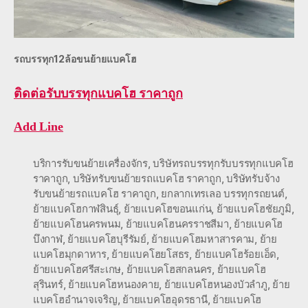
รถบรรทุก12ล้อขนย้ายแบคโฮ
ติดต่อ
รับบรรทุกแบคโฮ ราคาถูก
Add Line
บริการรับขนย้ายเครื่องจักร
,
บริษัทรถบรรทุกรับบรรทุกแบคโฮ
ราคาถูก
,
บริษัทรับขนย้ายรถแบคโฮ ราคาถูก
,
บริษัทรับจ้าง
รับขนย้ายรถแบคโฮ ราคาถูก
,
ยกลากเทรเลอ บรรทุกรถยนต์
,
ย้ายแบคโฮกาฬสินธุ์
,
ย้ายแบคโฮขอนแก่น
,
ย้ายแบคโฮชัยภูมิ
,
ย้ายแบคโฮนครพนม
,
ย้ายแบคโฮนครราชสีมา
,
ย้ายแบคโฮ
บึงกาฬ
,
ย้ายแบคโฮบุรีรัมย์
,
ย้ายแบคโฮมหาสารคาม
,
ย้าย
แบคโฮมุกดาหาร
,
ย้ายแบคโฮยโสธร
,
ย้ายแบคโฮร้อยเอ็ด
,
ย้ายแบคโฮศรีสะเกษ
,
ย้ายแบคโฮสกลนคร
,
ย้ายแบคโฮ
สุรินทร์
,
ย้ายแบคโฮหนองคาย
,
ย้ายแบคโฮหนองบัวลำภู
,
ย้าย
แบคโฮอำนาจเจริญ
,
ย้ายแบคโฮอุดรธานี
,
ย้ายแบคโฮ