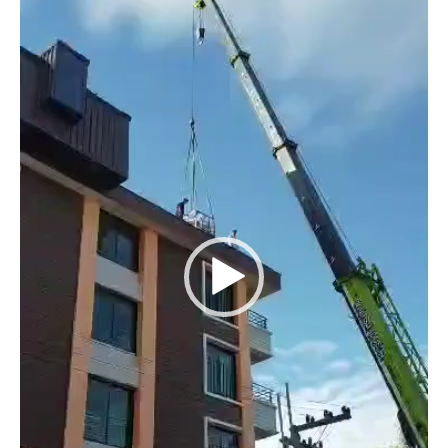
o
P
l
a
y
e
r