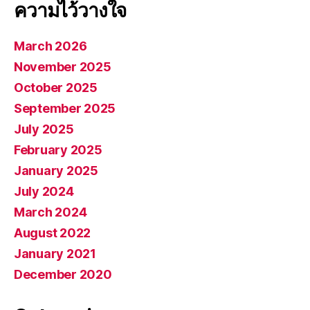
ความไว้วางใจ
March 2026
November 2025
October 2025
September 2025
July 2025
February 2025
January 2025
July 2024
March 2024
August 2022
January 2021
December 2020