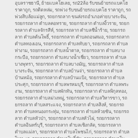
อุบลราชธานี
,
ย้ายแบคโฮเลย
,
รถ22ล้อ รับขนย้ายรถแบคโฮ
ราคาถูก
,
รถติดหล่ม
,
รถพ่วง รับขนย้ายรถแบคโฮ ราคาถูก
,
รถ
พ่วงสิบล้อแม่ลูก
,
รถยกรถลาก ขนส่งรถอำเภอค่ายบางระจัน
,
รถยกรถลาก ตำบลคอทราย
,
รถยกรถลาก ตำบลงิ้วราย
,
รถยก
รถลาก ตำบลจักรสีห์
,
รถยกรถลาก ตำบลชีน้ำร้าย
,
รถยกรถ
ลาก ตำบลต้นโพธิ์
,
รถยกรถลาก ตำบลถอนสมอ
,
รถยกรถลาก
ตำบลทองเอน
,
รถยกรถลาก ตำบลทับยา
,
รถยกรถลาก ตำบล
ท่างาม
,
รถยกรถลาก ตำบลน้ำตาล
,
รถยกรถลาก ตำบลบาง
กระบือ
,
รถยกรถลาก ตำบลบางน้ำเชี่ยว
,
รถยกรถลาก ตำบล
บางพุทรา
,
รถยกรถลาก ตำบลบางมัญ
,
รถยกรถลาก ตำบล
บางระจัน
,
รถยกรถลาก ตำบลบ้านจ่า
,
รถยกรถลาก ตำบล
บ้านหม้อ
,
รถยกรถลาก ตำบลบ้านแป้ง
,
รถยกรถลาก ตำบล
ประศุก
,
รถยกรถลาก ตำบลพรหมบุรี
,
รถยกรถลาก ตำบลพระ
งาม
,
รถยกรถลาก ตำบลพักทัน
,
รถยกรถลาก ตำบลพิกุลทอง
,
รถยกรถลาก ตำบลม่วงหมู่
,
รถยกรถลาก ตำบลวิหารขาว
,
รถ
ยกรถลาก ตำบลสระแจง
,
รถยกรถลาก ตำบลสิงห์
,
รถยกรถ
ลาก ตำบลหนองกระทุ่ม
,
รถยกรถลาก ตำบลห้วยชัน
,
รถยกรถ
ลาก ตำบลหัวป่า
,
รถยกรถลาก ตำบลหัวไผ่
,
รถยกรถลาก
ตำบลอินทร์บุรี
,
รถยกรถลาก ตำบลเชิงกลัด
,
รถยกรถลาก
ตำบลแม่ลา
,
รถยกรถลาก ตำบลโพชนไก่
,
รถยกรถลาก ตำบล