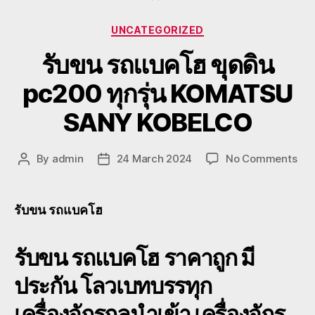
Categories
UNCATEGORIZED
รับขน รถแบคโฮ ขุดดิน
pc200 ทุกรุ่น KOMATSU
SANY KOBELCO
on
By
admin
24 March 2024
No Comments
Post
Post
รับ
author
date
ขน
รถ
รับขน รถแบคโฮ
แบ
โฮ
รับขน รถแบคโฮ
ราคาถูก มี
ขุด
ดิน
ประกัน โลวเบทบรรทุก
pc
ทุก
เครื่องจักรกลนำเข้า เครื่องจักร
รุ่น