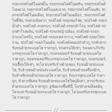
รถยกรถสไลด์โนนขมิ้น
,
รถยกรถสไลด์โนนทัน
,
รถยกรถสไลด์
โนนม่วง
,
รถยกรถสไลด์โนนสะอาด
,
รถยกรถสไลด์โนนสัง
,
รถ
ยกรถสไลด์โนนเมือง
,
รถยกรถสไลด์โนนเมือง.
,
รถยกรถสไลด์
โพธิ์ชัย
,
รถสามล้อลาก
,
รถสไลด์-รถยกทุ่งไชย
,
รถสไลด์-รถยก
น้ำคำ
,
รถสไลด์-รถยกบก
,
รถสไลด์-รถยกสำโรง
,
รถสไลด์-รถ
ยกสำโรงพลัน
,
รถสไลด์-รถยกหญ้าปล้อง
,
รถสไลด์-รถยก
อำเภอไพรบึง
,
รถสไลด์-รถยกเหล่ากวาง
,
รถสไลด์-รถยกโคก
จาน
,
รถสไลด์-รถยกโนนค้อ
,
รถสไลด์หนองบัวลำภู
,
รถหัวลาก
รับขนย้ายรถแบคโฮ ราคาถูก
,
รถเครนให้เช่า
,
รถเฉพาะกิจรับ
บรรทุกแบคโฮ ราคาถูก
,
รถเทรลเลอร์ รับขนย้ายรถแบคโฮ
ราคาถูก
,
รถเทรลเลอร์รับบรรทุกแบคโฮ ราคาถูก
,
รถเทรเลอร์
,
รถเฮี๊ยบให้เช่า
,
รถโลวเบทรับจ้างย้ายของ
,
รับขนย้ายรถแบค
โฮ
,
รับจ้างขนย้ายขนส่ง แมคโค
,
รับจ้างขนย้ายเครื่องจักร
,
รับจ้างรับขนย้ายรถแบคโฮ ราคาถูก
,
รับบรรทุกแบคโฮ ราคา
ถูก
,
หัวลากพิเศษ รับขนย้ายรถแบคโฮใหญ่พิเศา
,
หารถรับขน
ย้ายรถแบคโฮ ราคาถูก
,
อู่ซ้อมรถพื้นที่นี้
,
โยกย้ายรถล็อคล้อ
,
โลวเบท รับขนย้ายรถแบคโฮ ราคาถูก
,
โลวเบทรับบรรทุกแบค
โฮ ราคาถูก