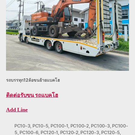
รถบรรทุก12ล้อขนย้ายแบคโฮ
ติดต่อ
รับขน รถแบคโฮ
Add Line
PC10-3
,
PC10-5
,
PC100-1
,
PC100-2
,
PC100-3
,
PC100-
5
,
PC100-6
,
PC120-1
,
PC120-2
,
PC120-3
,
PC120-5
,