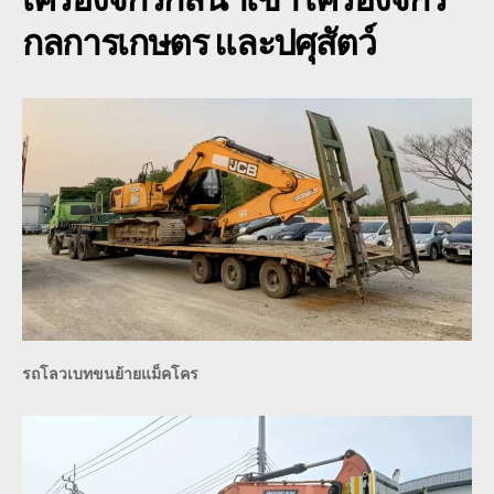
KO
กลการเกษตร และปศุสัตว์
SA
KO
รถโลวเบทขนย้ายแม็คโคร