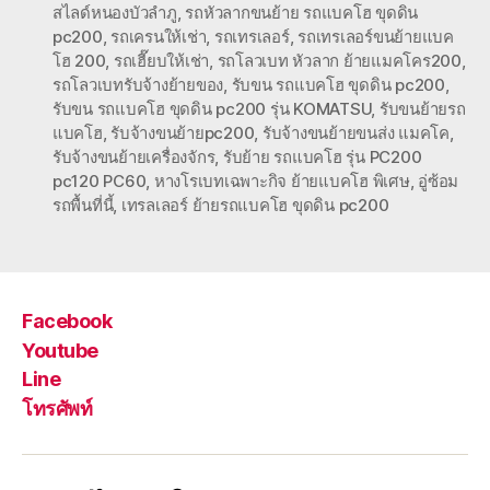
สไลด์หนองบัวลำภู
,
รถหัวลากขนย้าย รถแบคโฮ ขุดดิน
pc200
,
รถเครนให้เช่า
,
รถเทรเลอร์
,
รถเทรเลอร์ขนย้ายแบค
โฮ 200
,
รถเฮี๊ยบให้เช่า
,
รถโลวเบท หัวลาก ย้ายแมคโคร200
,
รถโลวเบทรับจ้างย้ายของ
,
รับขน รถแบคโฮ ขุดดิน pc200
,
รับขน รถแบคโฮ ขุดดิน pc200 รุ่น KOMATSU
,
รับขนย้ายรถ
แบคโฮ
,
รับจ้างขนย้ายpc200
,
รับจ้างขนย้ายขนส่ง แมคโค
,
รับจ้างขนย้ายเครื่องจักร
,
รับย้าย รถแบคโฮ รุ่น PC200
pc120 PC60
,
หางโรเบทเฉพาะกิจ ย้ายแบคโฮ พิเศษ
,
อู่ซ้อม
รถพื้นที่นี้
,
เทรลเลอร์ ย้ายรถแบคโฮ ขุดดิน pc200
Facebook
Youtube
Line
โทรศัพท์