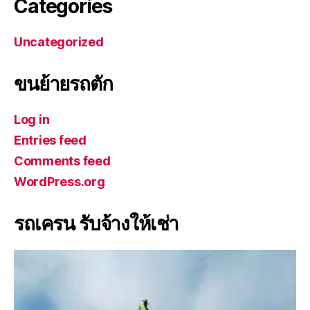
Categories
Uncategorized
ขนย้ายรถตัก
Log in
Entries feed
Comments feed
WordPress.org
รถเครน รับจ้างให้เช่า
V
i
d
e