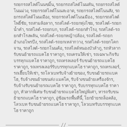
รถยกรถสไลด์โนนขมิ้น
,
รถยกรถสไลด์โนนทัน
,
รถยกรถสไลด์
โนนม่วง
,
รถยกรถสไลด์โนนสะอาด
,
รถยกรถสไลด์โนนสัง
,
รถ
ยกรถสไลด์โนนเมือง
,
รถยกรถสไลด์โนนเมือง.
,
รถยกรถสไลด์
โพธิ์ชัย
,
รถสามล้อลาก
,
รถสไลด์-รถยกทุ่งไชย
,
รถสไลด์-รถยก
น้ำคำ
,
รถสไลด์-รถยกบก
,
รถสไลด์-รถยกสำโรง
,
รถสไลด์-รถ
ยกสำโรงพลัน
,
รถสไลด์-รถยกหญ้าปล้อง
,
รถสไลด์-รถยก
อำเภอไพรบึง
,
รถสไลด์-รถยกเหล่ากวาง
,
รถสไลด์-รถยกโคก
จาน
,
รถสไลด์-รถยกโนนค้อ
,
รถสไลด์หนองบัวลำภู
,
รถหัวลาก
รับขนย้ายรถแบคโฮ ราคาถูก
,
รถเครนให้เช่า
,
รถเฉพาะกิจรับ
บรรทุกแบคโฮ ราคาถูก
,
รถเทรลเลอร์ รับขนย้ายรถแบคโฮ
ราคาถูก
,
รถเทรลเลอร์รับบรรทุกแบคโฮ ราคาถูก
,
รถเทรเลอร์
,
รถเฮี๊ยบให้เช่า
,
รถโลวเบทรับจ้างย้ายของ
,
รับขนย้ายรถแบค
โฮ
,
รับจ้างขนย้ายขนส่ง แมคโค
,
รับจ้างขนย้ายเครื่องจักร
,
รับจ้างรับขนย้ายรถแบคโฮ ราคาถูก
,
รับบรรทุกแบคโฮ ราคา
ถูก
,
หัวลากพิเศษ รับขนย้ายรถแบคโฮใหญ่พิเศา
,
หารถรับขน
ย้ายรถแบคโฮ ราคาถูก
,
อู่ซ้อมรถพื้นที่นี้
,
โยกย้ายรถล็อคล้อ
,
โลวเบท รับขนย้ายรถแบคโฮ ราคาถูก
,
โลวเบทรับบรรทุกแบค
โฮ ราคาถูก