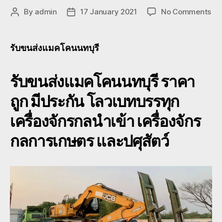
on
By
admin
17 January 2021
No Comments
Post
Post
รับ
author
date
ขน
ส่ง
รับขนส่งแมคโคนนทบุรี
แม
โค
รับขนส่งแมคโคนนทบุรี
ราคา
นท
บุรี
ถูก มีประกัน โลวเบทบรรทุก
โล
08
เครื่องจักรกลนำเข้า เครื่องจักร
เท
ลร
กลการเกษตร และปศุสัตว์
เลอ
ร์
รถ