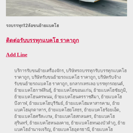
รถบรรทุก12ล้อขนย้ายแบคโฮ
ติดต่อ
รับบรรทุกแบคโฮ ราคาถูก
Add Line
บริการรับขนย้ายเครื่องจักร
,
บริษัทรถบรรทุกรับบรรทุกแบคโฮ
ราคาถูก
,
บริษัทรับขนย้ายรถแบคโฮ ราคาถูก
,
บริษัทรับจ้าง
รับขนย้ายรถแบคโฮ ราคาถูก
,
ยกลากเทรเลอ บรรทุกรถยนต์
,
ย้ายแบคโฮกาฬสินธุ์
,
ย้ายแบคโฮขอนแก่น
,
ย้ายแบคโฮชัยภูมิ
,
ย้ายแบคโฮนครพนม
,
ย้ายแบคโฮนครราชสีมา
,
ย้ายแบคโฮ
บึงกาฬ
,
ย้ายแบคโฮบุรีรัมย์
,
ย้ายแบคโฮมหาสารคาม
,
ย้าย
แบคโฮมุกดาหาร
,
ย้ายแบคโฮยโสธร
,
ย้ายแบคโฮร้อยเอ็ด
,
ย้ายแบคโฮศรีสะเกษ
,
ย้ายแบคโฮสกลนคร
,
ย้ายแบคโฮ
สุรินทร์
,
ย้ายแบคโฮหนองคาย
,
ย้ายแบคโฮหนองบัวลำภู
,
ย้าย
แบคโฮอำนาจเจริญ
,
ย้ายแบคโฮอุดรธานี
,
ย้ายแบคโฮ