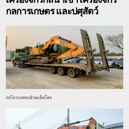
KO
กลการเกษตร และปศุสัตว์
SA
KO
รถโลวเบทขนย้ายแม็คโคร