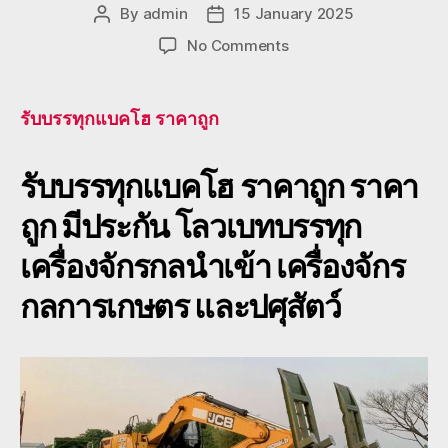
By
admin
15 January 2025
Post
Post
author
date
on
No Comments
รับ
บรรทุก
แบค
รับบรรทุกแบคโฮ ราคาถูก
โฮ
ราคา
รับบรรทุกแบคโฮ
ราคาถูก ราคา
ถูก
มี
ถูก มีประกัน โลวเบทบรรทุก
ประกัน
เครื่องจักร
เครื่องจักรกลนำเข้า เครื่องจักร
โรงงาน
0888999211
กลการเกษตร และปศุสัตว์