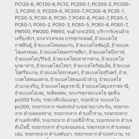
PC120-6
,
PC120-8
,
PC15
,
PC200-1
,
PC200-2
,
PC200-
3
,
PC200-5
,
PC200-6
,
PC200-7
,
PC200-8
,
PC25-1
,
PC30-5
,
PC30-6
,
PC30-7
,
PC40-6
,
PC40-7
,
PC45-1
,
PC60-1
,
PC60-2
,
PC60-3
,
PC60-5
,
PC60-6
,
PC60-7
,
PW100
,
PW200
,
PW60
,
ขนย้ายรถ200
,
บริการรับขนย้าย
เครื่องจักร
,
ยกลากเทรเลอ บรรทุกรถยนต์
,
ย้ายแบคโฮ
กาฬสินธุ์
,
ย้ายแบคโฮขอนแก่น
,
ย้ายแบคโฮชัยภูมิ
,
ย้ายแบค
โฮนครพนม
,
ย้ายแบคโฮนครราชสีมา
,
ย้ายแบคโฮบึงกาฬ
,
ย้ายแบคโฮบุรีรัมย์
,
ย้ายแบคโฮมหาสารคาม
,
ย้ายแบคโฮ
มุกดาหาร
,
ย้ายแบคโฮยโสธร
,
ย้ายแบคโฮร้อยเอ็ด
,
ย้ายแบค
โฮศรีสะเกษ
,
ย้ายแบคโฮสกลนคร
,
ย้ายแบคโฮสุรินทร์
,
ย้าย
แบคโฮหนองคาย
,
ย้ายแบคโฮหนองบัวลำภู
,
ย้ายแบคโฮ
อำนาจเจริญ
,
ย้ายแบคโฮอุดรธานี
,
ย้ายแบคโฮอุบลราชธานี
,
ย้ายแบคโฮเลย
,
รถติดหล่ม
,
รถบรรทุกรถแบคโฮ ขุดดิน
pc200 รับส่ง
,
รถพ่วงสิบล้อแม่ลูก
,
รถยกย้าย รถแบคโอ
pc200
,
รถยกรถลาก ขนส่งรถอำเภอค่ายบางระจัน
,
รถยกรถ
ลาก ตำบลคอทราย
,
รถยกรถลาก ตำบลงิ้วราย
,
รถยกรถลาก
ตำบลจักรสีห์
,
รถยกรถลาก ตำบลชีน้ำร้าย
,
รถยกรถลาก ตำบล
ต้นโพธิ์
,
รถยกรถลาก ตำบลถอนสมอ
,
รถยกรถลาก ตำบลทอง
เอน
,
รถยกรถลาก ตำบลทับยา
,
รถยกรถลาก ตำบลท่างาม
,
รถ