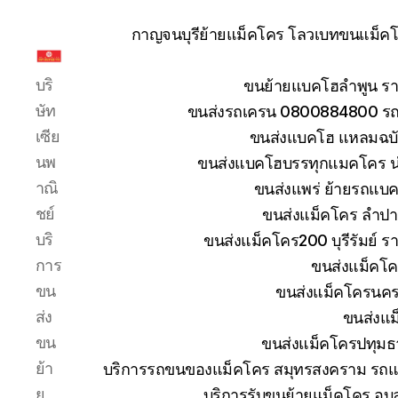
กาญจนบุรีย้ายแม็คโคร โลวเบทขนแม็คโค
รับ
บริ
ขนย้ายแบคโฮลำพูน รา
ขน
ย้าย
ษัท
ขนส่งรถเครน 0800884800 รถห
รถ
เซีย
ขนส่งแบคโฮ แหลมฉบัง
แบค
นพ
ขนส่งแบคโฮบรรทุกแมคโคร น
โฮ
าณิ
ขนส่งแพร่ ย้ายรถแบคโ
ทั่ว
ประเทศ.com
ชย์
ขนส่งแม็คโคร ลำปา
บริ
ขนส่งแม็คโคร200 บุรีรัมย์ ร
การ
ขนส่งแม็คโค
ขน
ขนส่งแม็คโครนคร
ส่ง
ขนส่งแม
ขน
ขนส่งแม็คโครปทุมธ
ย้า
บริการรถขนของแม็คโคร สมุทรสงคราม รถแม
ย
บริการรับขนย้ายแม็คโคร อุ