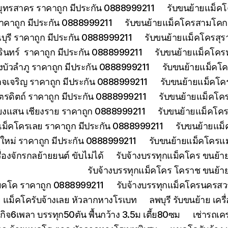
มุทรสาคร ราคาถูก มีประกัน 0888999211
รับขนย้ายแม็คโ
าคาถูก มีประกัน 0888999211
รับขนย้ายแม็คโครสามโคกป
ุรี ราคาถูก มีประกัน 0888999211
รับขนย้ายแม็คโครสุร
รินทร์ ราคาถูก มีประกัน 0888999211
รับขนย้ายแม็คโคร
บัวลำภู ราคาถูก มีประกัน 0888999211
รับขนย้ายแม็คโค
จเจริญ ราคาถูก มีประกัน 0888999211
รับขนย้ายแม็คโค
ตรดิตถ์ ราคาถูก มีประกัน 0888999211
รับขนย้ายแม็คโคร
ียงแสน เชียงราย ราคาถูก 0888999211
รับขนย้ายแม็คโคร
แม็คโครเลย ราคาถูก มีประกัน 0888999211
รับขนย้ายแม็
งใหม่ ราคาถูก มีประกัน 0888999211
รับขนย้ายแม็คโครแม
องจักรกลย้ายยนต์ ขับไม่ได้
รับจ้างบรรทุกแม็คโคร ขนย้
รับจ้างบรรทุกแม็คโคร โคราช ขนย้า
แมคโค ราคาถูก 0888999211
รับจ้างบรรทุกแม็คโครนครส
 แม็คโครับจ้างเลย หัวลากหางโรเบท
ลพบุรี รับขนย้าย เ
ิจ6เพลา บรรทุก50ตัน พื้นกว้าง 3.5ม เตี้ย80ซม
เช่ารถเค