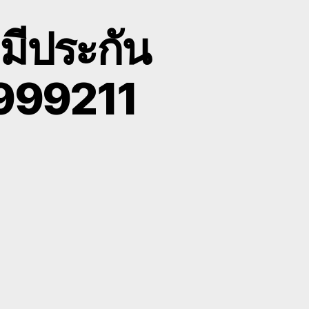
มีประกัน
8999211
on
ับ
บรรทุก
แบค
โฮ
ราคา
ูก
ี
ประกัน
ครื่องจักร