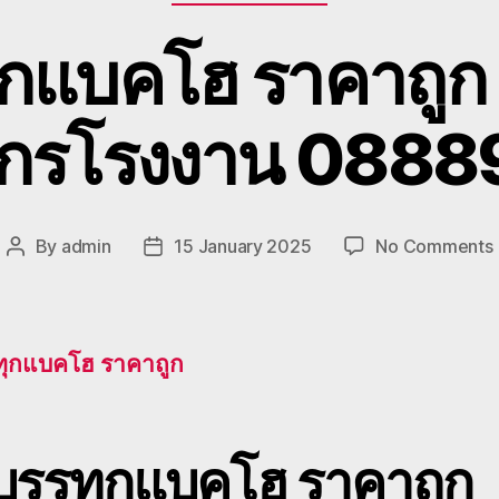
ุกแบคโฮ ราคาถูก 
งจักรโรงงาน 088
By
admin
15 January 2025
No Comments
Post
Post
ร
author
date
ทุกแบคโฮ ราคาถูก
ถ
ม
บบรรทุกแบคโฮ
ราคาถูก
เ