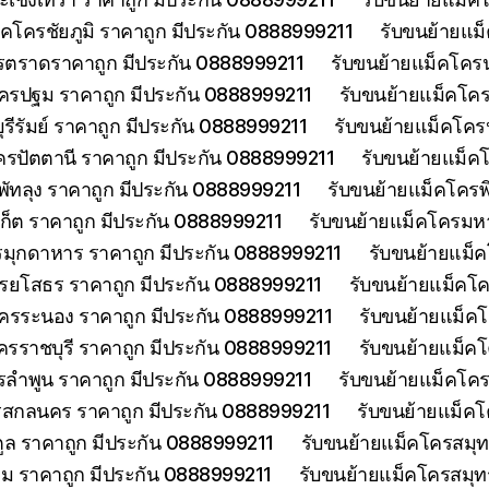
็คโครชัยภูมิ ราคาถูก มีประกัน 0888999211
รับขนย้ายแม
รตราดราคาถูก มีประกัน 0888999211
รับขนย้ายแม็คโคร
ครปฐม ราคาถูก มีประกัน 0888999211
รับขนย้ายแม็คโค
รีรัมย์ ราคาถูก มีประกัน 0888999211
รับขนย้ายแม็คโครป
ครปัตตานี ราคาถูก มีประกัน 0888999211
รับขนย้ายแม็ค
พัทลุง ราคาถูก มีประกัน 0888999211
รับขนย้ายแม็คโครพ
เก็ต ราคาถูก มีประกัน 0888999211
รับขนย้ายแม็คโครมห
รมุกดาหาร ราคาถูก มีประกัน 0888999211
รับขนย้ายแม็
รยโสธร ราคาถูก มีประกัน 0888999211
รับขนย้ายแม็คโค
โครระนอง ราคาถูก มีประกัน 0888999211
รับขนย้ายแม็ค
ครราชบุรี ราคาถูก มีประกัน 0888999211
รับขนย้ายแม็ค
รลำพูน ราคาถูก มีประกัน 0888999211
รับขนย้ายแม็คโคร
รสกลนคร ราคาถูก มีประกัน 0888999211
รับขนย้ายแม็ค
ูล ราคาถูก มีประกัน 0888999211
รับขนย้ายแม็คโครสมุ
ม ราคาถูก มีประกัน 0888999211
รับขนย้ายแม็คโครสมุ