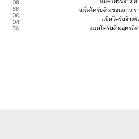
แม็คโครับจ้าง 
08
88
แม็คโครับจ้างขอนแก่น รา
00
แม็คโครับจ้างพั
04
แมคโครับจ้างอุตรดิต
56