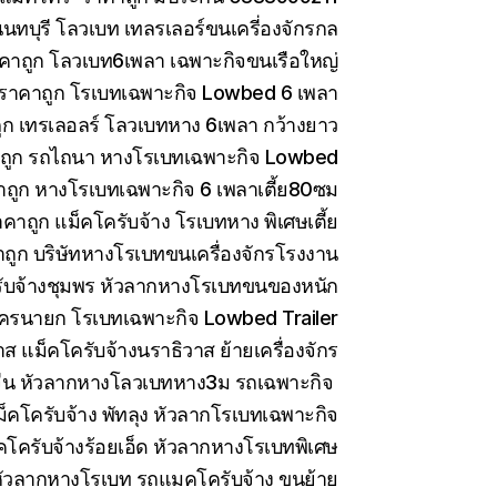
ทบุรี โลวเบท เทลรเลอร์ขนเครี่องจักรกล
คาถูก โลวเบท6เพลา เฉพาะกิจขนเรือใหญ่
 ราคาถูก โรเบทเฉพาะกิจ Lowbed 6 เพลา
ูก เทรเลอลร์ โลวเบทหาง 6เพลา กว้างยาว
าถูก รถไถนา หางโรเบทเฉพาะกิจ Lowbed
าถูก หางโรเบทเฉพาะกิจ 6 เพลาเตี้ย80ซม
คาถูก แม็คโครับจ้าง โรเบทหาง พิเศษเตี้ย
ถูก บริษัทหางโรเบทขนเครื่องจักรโรงงาน
ับจ้างชุมพร หัวลากหางโรเบทขนของหนัก
ครนายก โรเบทเฉพาะกิจ Lowbed Trailer
 แม็คโครับจ้างนราธิวาส ย้ายเครื่องจักร
ีน หัวลากหางโลวเบทหาง3ม รถเฉพาะกิจ
็คโครับจ้าง พัทลุง หัวลากโรเบทเฉพาะกิจ
คโครับจ้างร้อยเอ็ด หัวลากหางโรเบทพิเศษ
ัวลากหางโรเบท รถแมคโครับจ้าง ขนย้าย