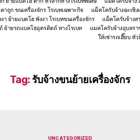
ตาก ย้ายแบคโฮ ตาก หัวลากหางโรเบทพิเศษ
แมคโครับจ้าง 
คาถูก ขนเครื่องจักร โรเบทเฉพาะกิจ
แม็คโครับจ้างฉะเชิง
งงา ย้ายแบคโฮ พังงา โรเบทขนเครื่องจักร
แม็คโครับจ้าง
ถ์ ย้ายรถแบคโฮอุตรดิตถ์ หางโรเบท
แมคโครับจ้างอุบลรา
ให้เช่ารถเฮี๊ยบ 
Tag:
รับจ้างขนย้ายเครื่องจักร
Categories
UNCATEGORIZED