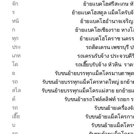
จัก
ย้ายแบคโฮศรีสะเกษ หั
ร
ย้ายแบคโฮสตูล แม็คโครับจ
หนั
ย้ายแบคโฮอำนาจเจริญ 
ก
ย้ายแบคโฮเชียงราย หางโ
ทุก
ย้ายแบคโฮโคราช นคร
ประ
รถติดเครน เพชรบุรี 
เภท
รถเครนรับจ้าง ประจวบคีร
โด
รถเฮี๊ยบรับจ้าง หัวหิน ร
ย
รับขนย้ายบรรทุกแม็คโครมาบตาพุ
รถ
รับขนย้ายบรรทุกแม็คโครหาดใหญ่ ยกย
สไล
รับขนย้ายบรรทุกแม็คโครแม่สาย ยกย้า
ด์
รับขนย้ายรถโฟล์คลิฟท์ รถยก 
รถ
รับขนย้ายเครื่อง
เฮี๊ย
รับขนย้ายแม็คโครกาญ
บ
รับขนย้ายแม็คโคร
รถ
รับขนย้ายแม็คโครฉ