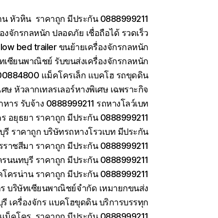
าน หัวหิน ราคาถูก มีประกัน 0888999211
องจักรกลหนัก ปลอดภัย เชื่อถือได้ รวดเร็ว
low bed trailer ขนย้ายเครื่องจักรกลหนัก
ษัทเซียนพาณิชย์ รับขนส่งเครื่องจักรกลหนัก
0884800 แม็คโครเล็ก แบคโฮ รถขุดดิน
เศษ หัวลากเทลรเลอร์หางพิเศษ เฉพราะกิจ
าหาร รับจ้าง 0888999211 รถหางโลว์เบท
ร อยุธยา ราคาถูก มีประกัน 0888999211
รี ราคาถูก บริษัทรถหางโรวเบท มีประกัน
ราชสีมา ราคาถูก มีประกัน 0888999211
ครนนทบุรี ราคาถูก มีประกัน 0888999211
คโครน่าน ราคาถูก มีประกัน 0888999211
ักร บริษัทเซียนพาณิชย์จำกัด เหมายกขนส่ง
ี เครื่องจักร แบคโฮขุดดิน บริการบรรทุก
ยแม็คโคร ราคาถูก มีประกัน 0888999211