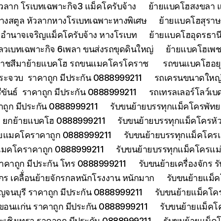
วลาก โรเบทเฉพาะกิจ3 แม็คโครับจ้าง
ย้ายแบคโฮสงขลา แ
้างสตูล หัวลากหางโรเบทเฉพาะหางพิเศษ
ย้ายแบคโฮสุราษฎ
อำนาจเจริญแม็คโครับจ้าง หางโรเบท
ย้ายแบคโฮอุดรธานี
ลวเบทเฉพาะกิจ 6เพลา ขนส่งรถขุดดินใหญ่
ย้ายแบคโฮเพช
ราชสีมาย้ายแบคโฮ รถขนแมคโครโคราช
รถขนแบคโฮอยุธ
ประจวบ ราคาถูก มีประกัน 0888999211
รถเครนขนาดใหญ่ 
ีขันธ์ ราคาถูก มีประกัน 0888999211
รถเทรลเลอร์โลว์เบ
าคาถูก มีประกัน 0888999211
รับขนย้ายบรรทุกแม็คโครพัท
ด ยกย้ายแบคโฮ 0888999211
รับขนย้ายบรรทุกแม็คโครหั
้ายแมคโคราคาถูก 0888999211
รับขนย้ายบรรทุกแม็คโคร
ยแมคโคราคาถูก 0888999211
รับขนย้ายบรรทุกแม็คโครแ
ราคาถูก มีประกัน โทร 0888999211
รับขนย้ายเครื่องจักร
จักร เคลื้่อนย้ายจักรกลหนักโรงงาน หนักมาก
รับขนย้ายแม็ค
จนบุรี ราคาถูก มีประกัน 0888999211
รับขนย้ายแม็คโคร
ขอนแก่น ราคาถูก มีประกัน 0888999211
รับขนย้ายแม็คโ
ะเชิงเทรา ราคาถูก มีประกัน 0888999211
รับขนย้ายแม็ค