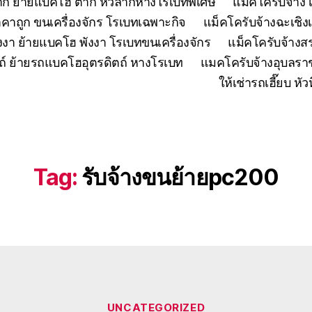
ตาก ย้ายแบคโฮ ตาก หัวลากหางโรเบทพิเศษ
แมคโครับจ้าง 
คาถูก ขนเครื่องจักร โรเบทเฉพาะกิจ
แม็คโครับจ้างฉะเชิง
งงา ย้ายแบคโฮ พังงา โรเบทขนเครื่องจักร
แม็คโครับจ้าง
ถ์ ย้ายรถแบคโฮอุตรดิตถ์ หางโรเบท
แมคโครับจ้างอุบลรา
ให้เช่ารถเฮี๊ยบ 
Tag:
รับจ้างขนย้ายpc200
Categories
UNCATEGORIZED