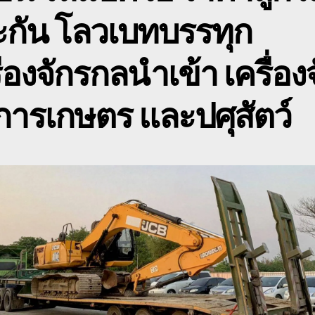
รุ
ะกัน โลวเบทบรรทุก
K
S
K
ื่องจักรกลนำเข้า เครื่อง
ารเกษตร และปศุสัตว์