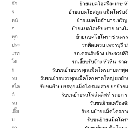
จัก
ย้ายแบคโฮศรีสะเกษ หั
ร
ย้ายแบคโฮสตูล แม็คโครับจ
หนั
ย้ายแบคโฮอำนาจเจริญ 
ก
ย้ายแบคโฮเชียงราย หางโ
ทุก
ย้ายแบคโฮโคราช นคร
ประ
รถติดเครน เพชรบุรี 
เภท
รถเครนรับจ้าง ประจวบคีร
โด
รถเฮี๊ยบรับจ้าง หัวหิน ร
ย
รับขนย้ายบรรทุกแม็คโครมาบตาพุ
รถ
รับขนย้ายบรรทุกแม็คโครหาดใหญ่ ยกย
สไล
รับขนย้ายบรรทุกแม็คโครแม่สาย ยกย้า
ด์
รับขนย้ายรถโฟล์คลิฟท์ รถยก 
รถ
รับขนย้ายเครื่อง
เฮี๊ย
รับขนย้ายแม็คโครกาญ
บ
รับขนย้ายแม็คโคร
รถ
รับขนย้ายแม็คโครฉ