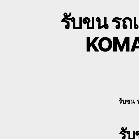
รับขน รถแ
KOMA
รับขน
รั