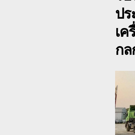
ปร
เคร
กลก