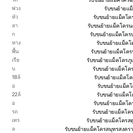
พ่วง
รับขนย้ายแม
หัว
รับขนย้ายแม็คโค
ลา
รับขนย้ายแม็คโครน
ก
รับขนย้ายแม็คโครบุ
หาง
รับขนย้ายแม็คโ
พื้น
รับขนย้ายแม็คโคร
เรีย
รับขนย้ายแม็คโครภู
บ
รับขนย้ายแม็คโค
18ล้
รับขนย้ายแม็คโค
อ
รับขนย้ายแม็ค
22ล้
รับขนย้ายแม็คโ
อ
รับขนย้ายแม็คโค
รถ
รับขนย้ายแม็คโค
เทร
รับขนย้ายแม็คโครสต
ล
รับขนย้ายแม็คโครสมุทรสงครา