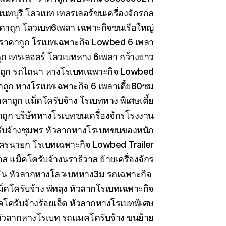
ทบุรี โลวเบท เทลรเลอร์ขนเครี่องจักรกล
คาถูก โลวเบท6เพลา เฉพาะกิจขนเรือใหญ่
 ราคาถูก โรเบทเฉพาะกิจ Lowbed 6 เพลา
ูก เทรเลอลร์ โลวเบทหาง 6เพลา กว้างยาว
าถูก รถไถนา หางโรเบทเฉพาะกิจ Lowbed
าถูก หางโรเบทเฉพาะกิจ 6 เพลาเตี้ย80ซม
คาถูก แม็คโครับจ้าง โรเบทหาง พิเศษเตี้ย
ถูก บริษัทหางโรเบทขนเครื่องจักรโรงงาน
ับจ้างชุมพร หัวลากหางโรเบทขนของหนัก
ครนายก โรเบทเฉพาะกิจ Lowbed Trailer
 แม็คโครับจ้างนราธิวาส ย้ายเครื่องจักร
ีน หัวลากหางโลวเบทหาง3ม รถเฉพาะกิจ
็คโครับจ้าง พัทลุง หัวลากโรเบทเฉพาะกิจ
คโครับจ้างร้อยเอ็ด หัวลากหางโรเบทพิเศษ
ัวลากหางโรเบท รถแมคโครับจ้าง ขนย้าย