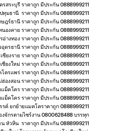
ครสระบุรี ราคาถูก มีประกัน 0888999211
ทุมธานี ราคาถูก มีประกัน 0888999211
าษฎร์ธานี ราคาถูก มีประกัน 0888999211
หนองคาย ราคาถูก มีประกัน 0888999211
รอ่างทอง ราคาถูก มีประกัน 0888999211
รอุดรธานี ราคาถูก มีประกัน 0888999211
เชียงราย ราคาถูก มีประกัน 0888999211
เชียงใหม่ ราคาถูก มีประกัน 0888999211
คโครแพร่ ราคาถูก มีประกัน 0888999211
่ฮ่องสอน ราคาถูก มีประกัน 0888999211
ายแม็คโคร ราคาถูก มีประกัน 0888999211
ยแม็คโคร ราคาถูก มีประกัน 0888999211
วรรค์ ยกย้ายแมคโคราคาถูก 0888999211
ครื่องจักรตามไซร์งาน 0800628488 บรรทุก
รน หัวหิน ราคาถูก มีประกัน 0888999211