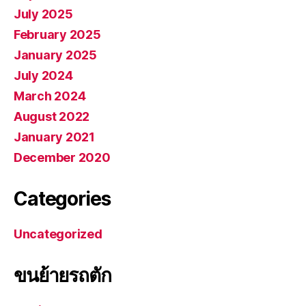
July 2025
February 2025
January 2025
July 2024
March 2024
August 2022
January 2021
December 2020
Categories
Uncategorized
ขนย้ายรถตัก