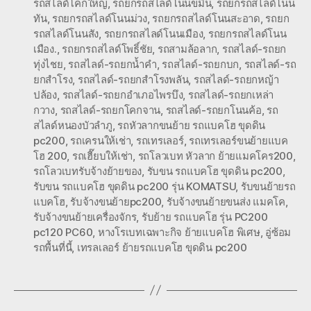
รถสไลด์โคกใหญ่
,
รถยกรถสไลด์โนนขมิ้น
,
รถยกรถสไลด์โนน
ทัน
,
รถยกรถสไลด์โนนม่วง
,
รถยกรถสไลด์โนนสะอาด
,
รถยก
รถสไลด์โนนสัง
,
รถยกรถสไลด์โนนเมือง
,
รถยกรถสไลด์โนน
เมือง.
,
รถยกรถสไลด์โพธิ์ชัย
,
รถสามล้อลาก
,
รถสไลด์-รถยก
ทุ่งไชย
,
รถสไลด์-รถยกน้ำคำ
,
รถสไลด์-รถยกบก
,
รถสไลด์-รถ
ยกสำโรง
,
รถสไลด์-รถยกสำโรงพลัน
,
รถสไลด์-รถยกหญ้า
ปล้อง
,
รถสไลด์-รถยกอำเภอไพรบึง
,
รถสไลด์-รถยกเหล่า
กวาง
,
รถสไลด์-รถยกโคกจาน
,
รถสไลด์-รถยกโนนค้อ
,
รถ
สไลด์หนองบัวลำภู
,
รถหัวลากขนย้าย รถแบคโฮ ขุดดิน
pc200
,
รถเครนให้เช่า
,
รถเทรเลอร์
,
รถเทรเลอร์ขนย้ายแบค
โฮ 200
,
รถเฮี๊ยบให้เช่า
,
รถโลวเบท หัวลาก ย้ายแมคโคร200
,
รถโลวเบทรับจ้างย้ายของ
,
รับขน รถแบคโฮ ขุดดิน pc200
,
รับขน รถแบคโฮ ขุดดิน pc200 รุ่น KOMATSU
,
รับขนย้ายรถ
แบคโฮ
,
รับจ้างขนย้ายpc200
,
รับจ้างขนย้ายขนส่ง แมคโค
,
รับจ้างขนย้ายเครื่องจักร
,
รับย้าย รถแบคโฮ รุ่น PC200
pc120 PC60
,
หางโรเบทเฉพาะกิจ ย้ายแบคโฮ พิเศษ
,
อู่ซ้อม
รถพื้นที่นี้
,
เทรลเลอร์ ย้ายรถแบคโฮ ขุดดิน pc200