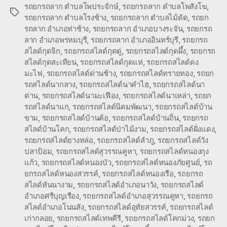
รถยกรถลาก ตำบลโพประจักษ์
,
รถยกรถลาก ตำบลโพสังโฆ
,
Tags
รถยกรถลาก ตำบลโรงช้าง
,
รถยกรถลาก ตำบลไม้ดัด
,
รถยก
รถลาก อำเภอท่าช้าง
,
รถยกรถลาก อำเภอบางระจัน
,
รถยกรถ
ลาก อำเภอพรหมบุรี
,
รถยกรถลาก อำเภออินทร์บุรี
,
รถยกรถ
สไลด์กุดจิก
,
รถยกรถสไลด์กุดดู่
,
รถยกรถสไลด์กุดผึ้ง
,
รถยกรถ
สไลด์กุดสะเทียน
,
รถยกรถสไลด์กุดแห่
,
รถยกรถสไลด์ดง
มะไฟ
,
รถยกรถสไลด์ด่านช้าง
,
รถยกรถสไลด์ทรายทอง
,
รถยก
รถสไลด์นากลาง
,
รถยกรถสไลด์นาคำไฮ
,
รถยกรถสไลด์นา
ด่าน
,
รถยกรถสไลด์นามะเฟือง
,
รถยกรถสไลด์นาเหล่า
,
รถยก
รถสไลด์นาแก
,
รถยกรถสไลด์นิคมพัฒนา
,
รถยกรถสไลด์บ้าน
ขาม
,
รถยกรถสไลด์บ้านค้อ
,
รถยกรถสไลด์บ้านถิ่น
,
รถยกรถ
สไลด์บ้านโคก
,
รถยกรถสไลด์ป่าไม้งาม
,
รถยกรถสไลด์ฝั่งแดง
,
รถยกรถสไลด์ยางหล่อ
,
รถยกรถสไลด์ลำภู
,
รถยกรถสไลด์วัง
ปลาป้อม
,
รถยกรถสไลด์สุวรรณคูหา
,
รถยกรถสไลด์หนองกุง
แก้ว
,
รถยกรถสไลด์หนองบัว
,
รถยกรถสไลด์หนองภัยศูนย์
,
รถ
ยกรถสไลด์หนองสวรรค์
,
รถยกรถสไลด์หนองเรือ
,
รถยกรถ
สไลด์หันนางาม
,
รถยกรถสไลด์อำเภอนาวัง
,
รถยกรถสไลด์
อำเภอศรีบุญเรือง
,
รถยกรถสไลด์อำเภอสุวรรณคูหา
,
รถยกรถ
สไลด์อำเภอโนนสัง
,
รถยกรถสไลด์อุทัยสวรรค์
,
รถยกรถสไลด์
เก่ากลอย
,
รถยกรถสไลด์เทพคีรี
,
รถยกรถสไลด์โคกม่วง
,
รถยก