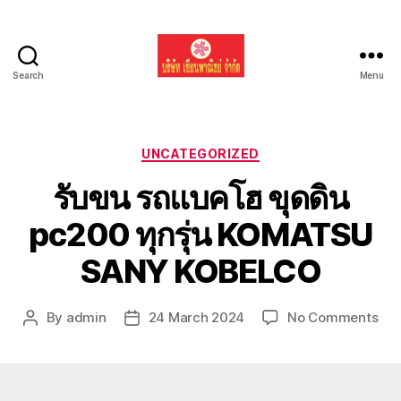
Search
Menu
รับ
ขน
ย้าย
รถ
Categories
UNCATEGORIZED
แบค
รับขน รถแบคโฮ ขุดดิน
โฮ
ทั่ว
pc200 ทุกรุ่น KOMATSU
ประเทศ.com
SANY KOBELCO
on
By
admin
24 March 2024
No Comments
Post
Post
รับ
author
date
ขน
รถ
แบ