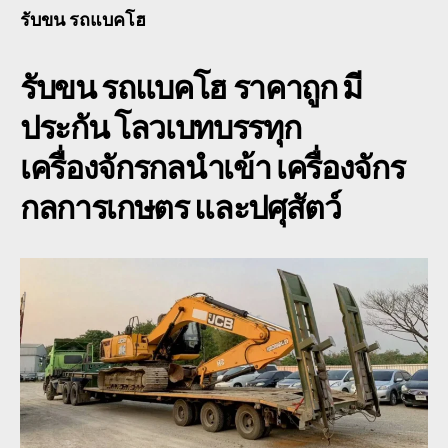
โฮ
รับขน รถแบคโฮ
ขุด
ดิน
รับขน รถแบคโฮ
ราคาถูก มี
pc
ทุก
ประกัน โลวเบทบรรทุก
รุ่น
KO
เครื่องจักรกลนำเข้า เครื่องจักร
SA
KO
กลการเกษตร และปศุสัตว์